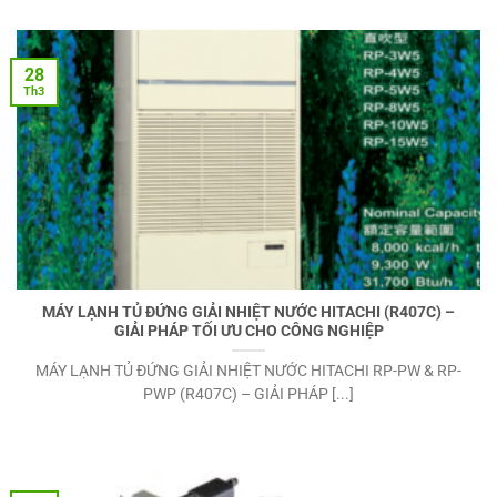
28
Th3
MÁY LẠNH TỦ ĐỨNG GIẢI NHIỆT NƯỚC HITACHI (R407C) –
GIẢI PHÁP TỐI ƯU CHO CÔNG NGHIỆP
MÁY LẠNH TỦ ĐỨNG GIẢI NHIỆT NƯỚC HITACHI RP-PW & RP-
PWP (R407C) – GIẢI PHÁP [...]