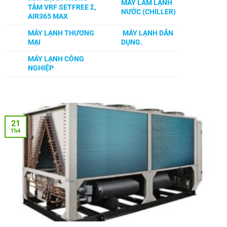
MÁY LÀM LẠNH
TÂM VRF SETFREE Σ,
NƯỚC (CHILLER)
AIR365 MAX
MÁY LẠNH THƯƠNG
MÁY LẠNH DÂN
MẠI
DỤNG.
MÁY LẠNH CÔNG
NGHIỆP
21
Th4