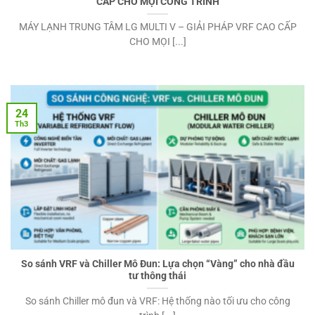
CẤP CHO MỌI CÔNG TRÌNH
MÁY LẠNH TRUNG TÂM LG MULTI V – GIẢI PHÁP VRF CAO CẤP
CHO MỌI [...]
24
Th3
So sánh VRF và Chiller Mô Đun: Lựa chọn “Vàng” cho nhà đầu
tư thông thái
So sánh Chiller mô đun và VRF: Hệ thống nào tối ưu cho công