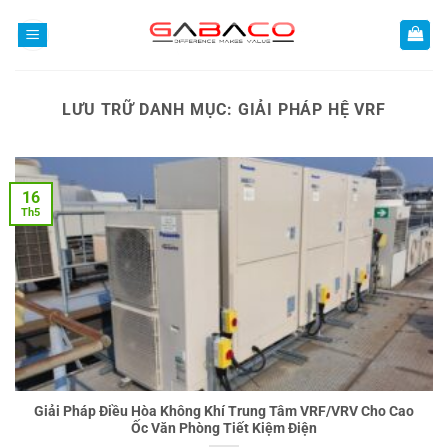
Bỏ
qua
nội
dung
LƯU TRỮ DANH MỤC:
GIẢI PHÁP HỆ VRF
16
Th5
Giải Pháp Điều Hòa Không Khí Trung Tâm VRF/VRV Cho Cao
Ốc Văn Phòng Tiết Kiệm Điện