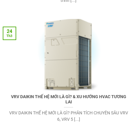
trình [...]
24
Th3
VRV DAIKIN THẾ HỆ MỚI LÀ GÌ? & XU HƯỚNG HVAC TƯƠNG
LAI
VRV DAIKIN THẾ HỆ MỚI LÀ GÌ? PHÂN TÍCH CHUYÊN SÂU VRV
6, VRV 5 [...]