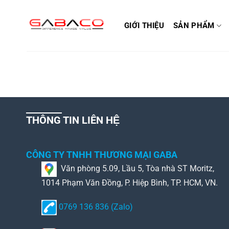
Bỏ
qua
GIỚI THIỆU
SẢN PHẨM
nội
dung
THÔNG TIN LIÊN HỆ
CÔNG TY TNHH THƯƠNG MẠI GABA
Văn phòng 5.09, Lầu 5, Tòa nhà ST Moritz,
1014 Phạm Văn Đồng, P. Hiệp Bình, TP. HCM, VN.
0769 136 836 (Zalo)