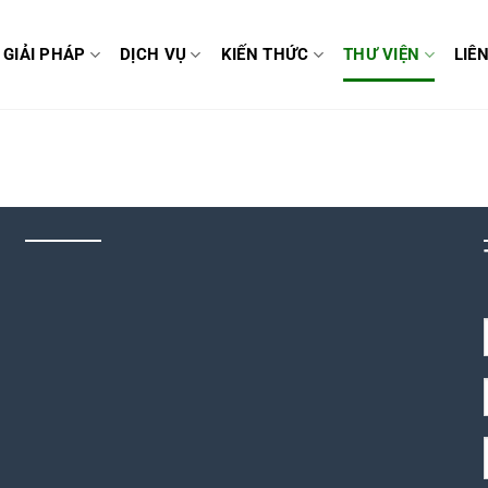
GIẢI PHÁP
DỊCH VỤ
KIẾN THỨC
THƯ VIỆN
LIÊ