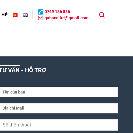
0769 136 836
N HỆ
gabaco.ltd@gmail.com
TƯ VẤN - HỖ TRỢ