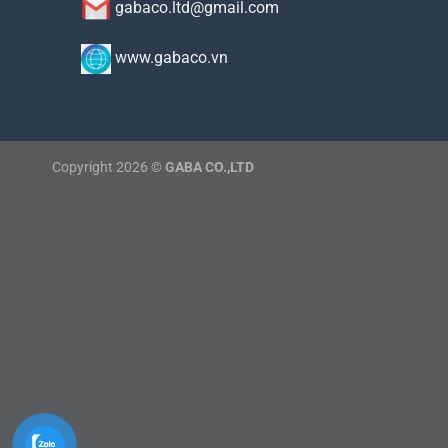
gabaco.ltd@gmail.com
www.gabaco.vn
Copyright 2026 ©
GABA CO.,LTD