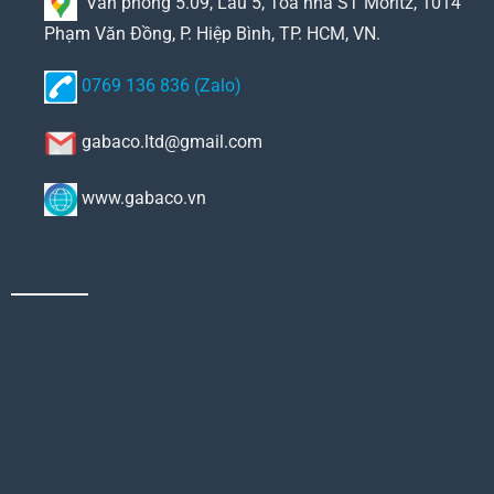
Văn phòng 5.09, Lầu 5, Tòa nhà ST Moritz, 1014
Phạm Văn Đồng, P. Hiệp Bình, TP. HCM, VN.
0769 136 836 (Zalo)
gabaco.ltd@gmail.com
www.gabaco.vn