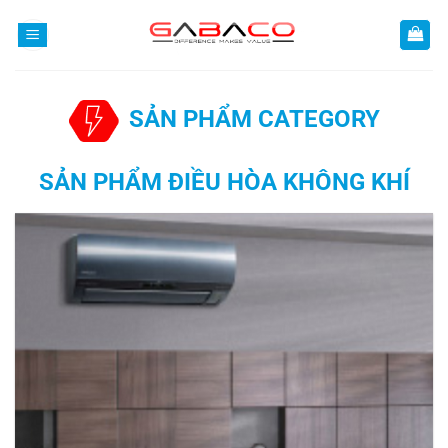
Bỏ
qua
nội
dung
SẢN PHẨM CATEGORY
SẢN PHẨM ĐIỀU HÒA KHÔNG KHÍ