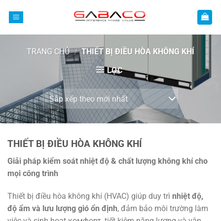
Bỏ
qua
nội
dung
TRANG CHỦ
/
THIẾT BỊ ĐIỀU HÒA KHÔNG KHÍ
LỌC
THIẾT BỊ ĐIỀU HÒA KHÔNG KHÍ
Giải pháp kiểm soát nhiệt độ & chất lượng không khí cho
mọi công trình
Thiết bị điều hòa không khí (HVAC) giúp duy trì
nhiệt độ,
độ ẩm và lưu lượng gió ổn định
, đảm bảo môi trường làm
việc và sinh hoạt комфорт, tiết kiệm năng lượng và vận