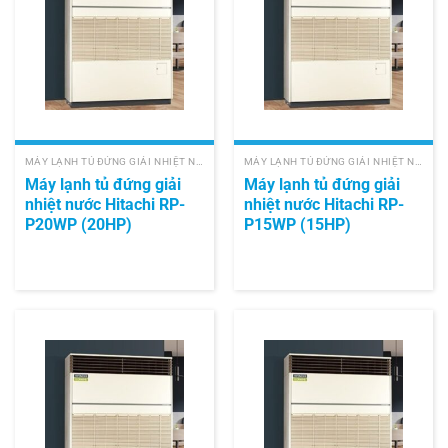
MÁY LẠNH TỦ ĐỨNG GIẢI NHIỆT NƯỚC HITACHI
MÁY LẠNH TỦ ĐỨNG GIẢI NHIỆT NƯỚC HITACHI
Máy lạnh tủ đứng giải
Máy lạnh tủ đứng giải
nhiệt nước Hitachi RP-
nhiệt nước Hitachi RP-
P20WP (20HP)
P15WP (15HP)