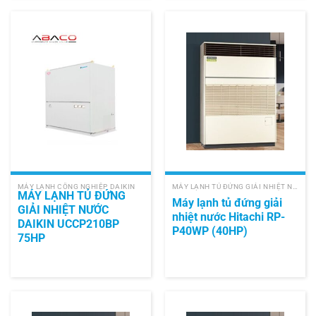
MÁY LẠNH CÔNG NGHIỆP DAIKIN
MÁY LẠNH TỦ ĐỨNG GIẢI NHIỆT NƯỚC HITACHI
MÁY LẠNH TỦ ĐỨNG
Máy lạnh tủ đứng giải
GIẢI NHIỆT NƯỚC
nhiệt nước Hitachi RP-
DAIKIN UCCP210BP
P40WP (40HP)
75HP