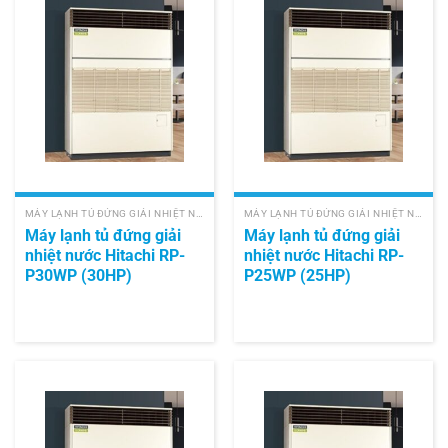
MÁY LẠNH TỦ ĐỨNG GIẢI NHIỆT NƯỚC HITACHI
MÁY LẠNH TỦ ĐỨNG GIẢI NHIỆT NƯỚC HITACHI
Máy lạnh tủ đứng giải
Máy lạnh tủ đứng giải
nhiệt nước Hitachi RP-
nhiệt nước Hitachi RP-
P30WP (30HP)
P25WP (25HP)