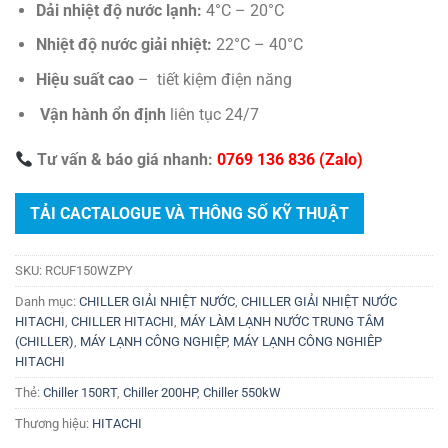
Dải nhiệt độ nước lạnh:
4°C – 20°C
Nhiệt độ nước giải nhiệt:
22°C – 40°C
Hiệu suất cao
– tiết kiệm điện năng
Vận hành ổn định
liên tục 24/7
Tư vấn & báo giá nhanh:
0769 136 836 (Zalo)
TẢI CACTALOGUE VÀ THÔNG SỐ KỸ THUẬT
SKU:
RCUF150WZPY
Danh mục:
CHILLER GIẢI NHIỆT NƯỚC
,
CHILLER GIẢI NHIỆT NƯỚC
HITACHI
,
CHILLER HITACHI
,
MÁY LÀM LẠNH NƯỚC TRUNG TÂM
(CHILLER)
,
MÁY LẠNH CÔNG NGHIỆP
,
MÁY LẠNH CÔNG NGHIÊP
HITACHI
Thẻ:
Chiller 150RT
,
Chiller 200HP
,
Chiller 550kW
Thương hiệu:
HITACHI