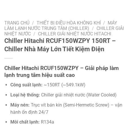
TRANG CHỦ
/
THIẾT BỊ ĐIỀU HÒA KHÔNG KHÍ
/
MÁY
LÀM LẠNH NƯỚC TRUNG TÂM (CHILLER)
/
CHILLER GIẢI
NHIỆT NƯỚC
/
CHILLER GIẢI NHIỆT NƯỚC HITACHI
Chiller Hitachi RCUF150WZPY 150RT –
Chiller Nhà Máy Lớn Tiết Kiệm Điện
Chiller Hitachi RCUF150WZPY – Giải pháp làm
lạnh trung tâm hiệu suất cao
Công suất lạnh:
~150RT (~549.1kW)
Loại hệ thống:
Chiller giải nhiệt nước (Water Cooled)
Máy nén:
Trục vít bán kín (Semi-Hermetic Screw) – vận
hành ổn định 24/7
Môi chất lạnh:
R134a