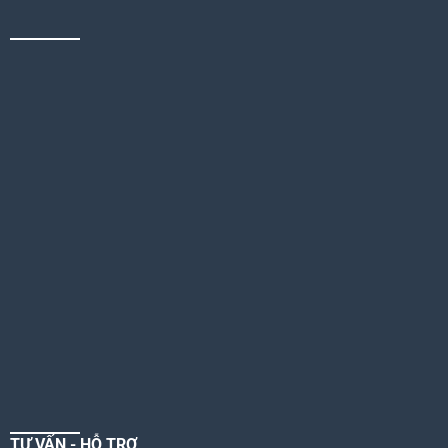
TƯ VẤN - HỖ TRỢ