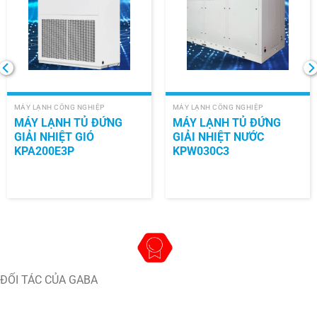
MÁY LẠNH CÔNG NGHIỆP
MÁY LẠNH CÔNG NGHIỆP
MÁY LẠNH TỦ ĐỨNG
MÁY LẠNH TỦ ĐỨNG
GIẢI NHIỆT GIÓ
GIẢI NHIỆT NƯỚC
KPA200E3P
KPW030C3
ĐỐI TÁC CỦA GABA