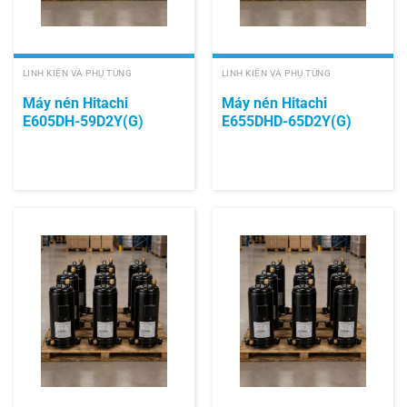
LINH KIỆN VÀ PHỤ TÙNG
LINH KIỆN VÀ PHỤ TÙNG
Máy nén Hitachi
Máy nén Hitachi
E605DH-59D2Y(G)
E655DHD-65D2Y(G)