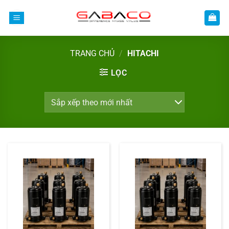
Bỏ
qua
nội
dung
TRANG CHỦ
/
HITACHI
LỌC