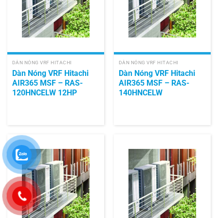
DÀN NÓNG VRF HITACHI
DÀN NÓNG VRF HITACHI
Dàn Nóng VRF Hitachi
Dàn Nóng VRF Hitachi
AIR365 MSF – RAS-
AIR365 MSF – RAS-
120HNCELW 12HP
140HNCELW