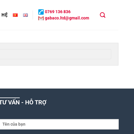
0769 136 836
N HỆ
gabaco.ltd@gmail.com
TƯ VẤN - HỖ TRỢ