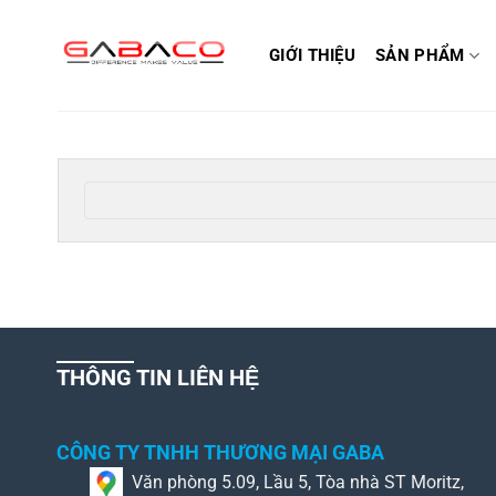
Bỏ
qua
GIỚI THIỆU
SẢN PHẨM
nội
dung
THÔNG TIN LIÊN HỆ
CÔNG TY TNHH THƯƠNG MẠI GABA
Văn phòng 5.09, Lầu 5, Tòa nhà ST Moritz,