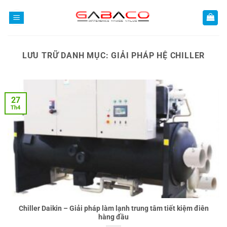
Bỏ
qua
nội
dung
LƯU TRỮ DANH MỤC:
GIẢI PHÁP HỆ CHILLER
27
Th4
Chiller Daikin – Giải pháp làm lạnh trung tâm tiết kiệm điên
hàng đầu