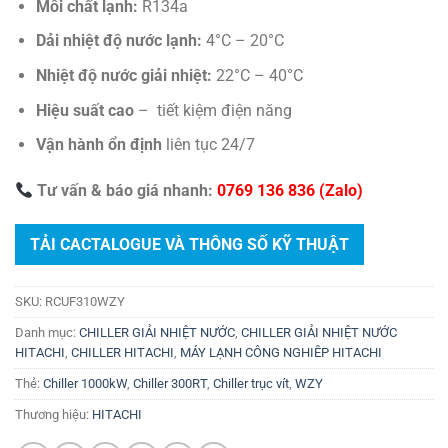
Môi chất lạnh:
R134a
Dải nhiệt độ nước lạnh:
4°C – 20°C
Nhiệt độ nước giải nhiệt:
22°C – 40°C
Hiệu suất cao
– tiết kiệm điện năng
Vận hành ổn định
liên tục 24/7
Tư vấn & báo giá nhanh:
0769 136 836 (Zalo)
TẢI CACTALOGUE VÀ THÔNG SỐ KỸ THUẬT
SKU:
RCUF310WZY
Danh mục:
CHILLER GIẢI NHIỆT NƯỚC
,
CHILLER GIẢI NHIỆT NƯỚC
HITACHI
,
CHILLER HITACHI
,
MÁY LẠNH CÔNG NGHIÊP HITACHI
Thẻ:
Chiller 1000kW
,
Chiller 300RT
,
Chiller trục vít
,
WZY
Thương hiệu:
HITACHI