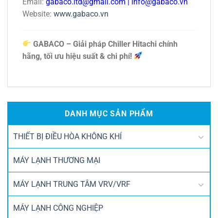
Email:
gabaco.ltd@gmail.com
|
info@gabaco.vn
Website:
www.gabaco.vn
GABACO – Giải pháp Chiller Hitachi chính
hãng, tối ưu hiệu suất & chi phí!
DANH MỤC SẢN PHẨM
THIẾT BỊ ĐIỀU HÒA KHÔNG KHÍ
MÁY LẠNH THƯƠNG MẠI
MÁY LẠNH TRUNG TÂM VRV/VRF
MÁY LẠNH CÔNG NGHIỆP