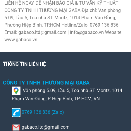
LIÊN HỆ NGAY ĐỂ NHẬN BÁO GIÁ & TƯ VẤN KỸ THUẬT
CÔNG TY TNHH THƯƠNG MẠI GABA Địa chỉ: Văn phòng
5.09, Lầu 5, Tòa nhà ST Moritz, 1014 Phạm Văn Đồng,
Phường Hiệp Bình, TP.HCM Hotline/Zalo: 0769 136 836
Email: gabaco.ltd@gmail.com | info@gabaco.vn Website:
www.gabaco.vn
THÔNG TIN LIÊN HỆ
CÔNG TY TNHH THƯƠNG MẠI GABA
Văn phòng 5.09, Lầu 5, Tòa nhà ST Moritz, 1014
Phạm Văn Đồng, P. Hiệp Bình, TP. HCM, VN.
0769 136 836 (Zalo)
gabaco.ltd@gmail.com