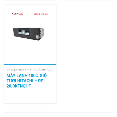
CHILLER GIẢI NHIỆT NƯỚC HITACHI
MÁY LẠNH 100% GIÓ
TƯƠI HITACHI – RPI-
20.0KFNQHF