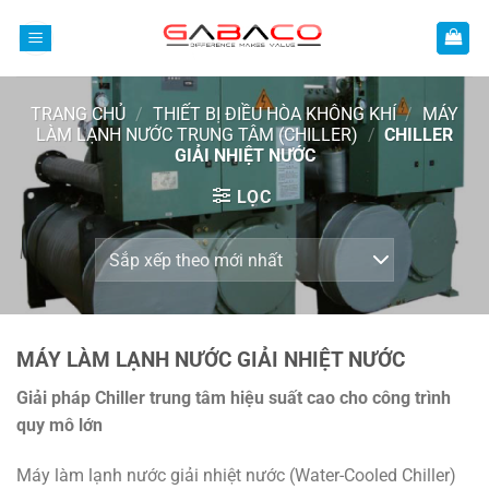
Bỏ
qua
nội
dung
TRANG CHỦ
/
THIẾT BỊ ĐIỀU HÒA KHÔNG KHÍ
/
MÁY
LÀM LẠNH NƯỚC TRUNG TÂM (CHILLER)
/
CHILLER
GIẢI NHIỆT NƯỚC
LỌC
MÁY LÀM LẠNH NƯỚC GIẢI NHIỆT NƯỚC
Giải pháp Chiller trung tâm hiệu suất cao cho công trình
quy mô lớn
Máy làm lạnh nước giải nhiệt nước (Water-Cooled Chiller)