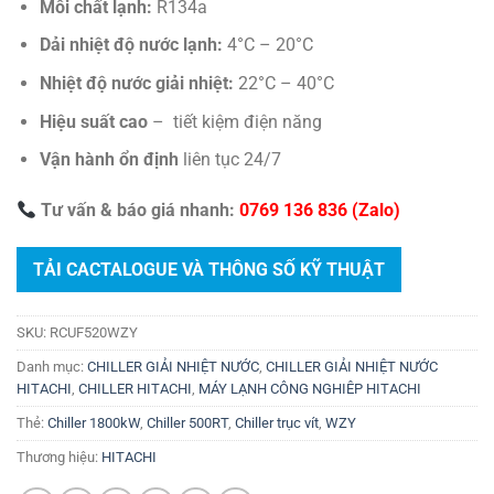
Môi chất lạnh:
R134a
Dải nhiệt độ nước lạnh:
4°C – 20°C
Nhiệt độ nước giải nhiệt:
22°C – 40°C
Hiệu suất cao
– tiết kiệm điện năng
Vận hành ổn định
liên tục 24/7
Tư vấn & báo giá nhanh:
0769 136 836 (Zalo)
TẢI CACTALOGUE VÀ THÔNG SỐ KỸ THUẬT
SKU:
RCUF520WZY
Danh mục:
CHILLER GIẢI NHIỆT NƯỚC
,
CHILLER GIẢI NHIỆT NƯỚC
HITACHI
,
CHILLER HITACHI
,
MÁY LẠNH CÔNG NGHIÊP HITACHI
Thẻ:
Chiller 1800kW
,
Chiller 500RT
,
Chiller trục vít
,
WZY
Thương hiệu:
HITACHI