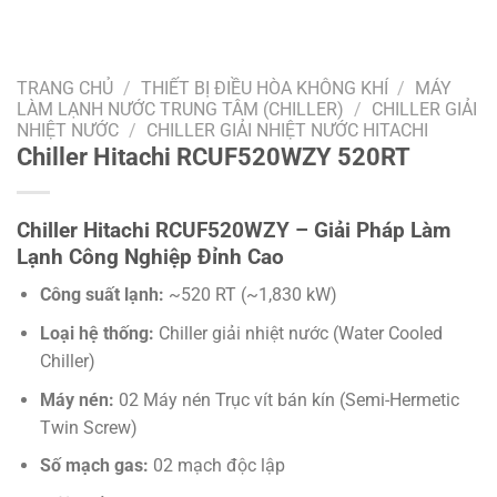
TRANG CHỦ
/
THIẾT BỊ ĐIỀU HÒA KHÔNG KHÍ
/
MÁY
LÀM LẠNH NƯỚC TRUNG TÂM (CHILLER)
/
CHILLER GIẢI
NHIỆT NƯỚC
/
CHILLER GIẢI NHIỆT NƯỚC HITACHI
Chiller Hitachi RCUF520WZY 520RT
Chiller Hitachi RCUF520WZY – Giải Pháp Làm
Lạnh Công Nghiệp Đỉnh Cao
Công suất lạnh:
~520 RT (~1,830 kW)
Loại hệ thống:
Chiller giải nhiệt nước (Water Cooled
Chiller)
Máy nén:
02 Máy nén Trục vít bán kín (Semi-Hermetic
Twin Screw)
Số mạch gas:
02 mạch độc lập