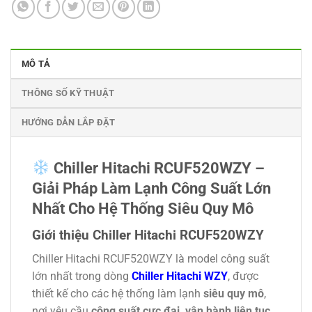
MÔ TẢ
THÔNG SỐ KỸ THUẬT
HƯỚNG DẪN LẮP ĐẶT
Chiller Hitachi RCUF520WZY –
Giải Pháp Làm Lạnh Công Suất Lớn
Nhất Cho Hệ Thống Siêu Quy Mô
Giới thiệu Chiller Hitachi RCUF520WZY
Chiller Hitachi RCUF520WZY là model công suất
lớn nhất trong dòng
Chiller Hitachi WZY
, được
thiết kế cho các hệ thống làm lạnh
siêu quy mô
,
nơi yêu cầu
công suất cực đại, vận hành liên tục