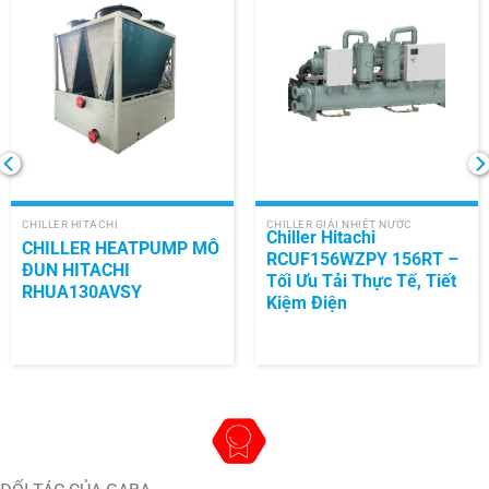
CHILLER HITACHI
CHILLER GIẢI NHIỆT NƯỚC
Chiller Hitachi
CHILLER HEATPUMP MÔ
RCUF156WZPY 156RT –
ĐUN HITACHI
Tối Ưu Tải Thực Tế, Tiết
RHUA130AVSY
Kiệm Điện