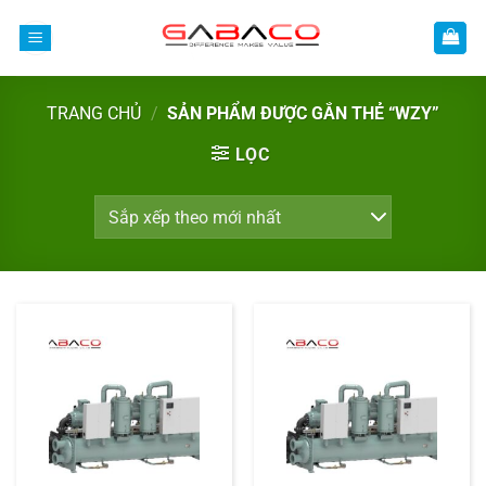
Bỏ
qua
nội
dung
TRANG CHỦ
/
SẢN PHẨM ĐƯỢC GẮN THẺ “WZY”
LỌC