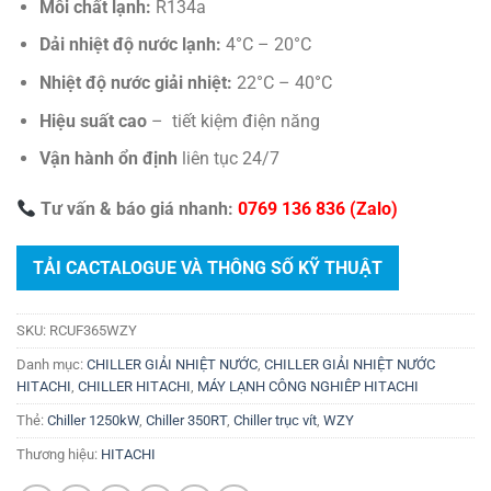
Môi chất lạnh:
R134a
Dải nhiệt độ nước lạnh:
4°C – 20°C
Nhiệt độ nước giải nhiệt:
22°C – 40°C
Hiệu suất cao
– tiết kiệm điện năng
Vận hành ổn định
liên tục 24/7
Tư vấn & báo giá nhanh:
0769 136 836 (Zalo)
TẢI CACTALOGUE VÀ THÔNG SỐ KỸ THUẬT
SKU:
RCUF365WZY
Danh mục:
CHILLER GIẢI NHIỆT NƯỚC
,
CHILLER GIẢI NHIỆT NƯỚC
HITACHI
,
CHILLER HITACHI
,
MÁY LẠNH CÔNG NGHIÊP HITACHI
Thẻ:
Chiller 1250kW
,
Chiller 350RT
,
Chiller trục vít
,
WZY
Thương hiệu:
HITACHI