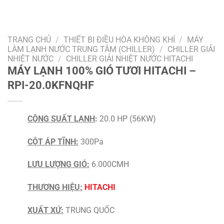
TRANG CHỦ
/
THIẾT BỊ ĐIỀU HÒA KHÔNG KHÍ
/
MÁY
LÀM LẠNH NƯỚC TRUNG TÂM (CHILLER)
/
CHILLER GIẢI
NHIỆT NƯỚC
/
CHILLER GIẢI NHIỆT NƯỚC HITACHI
MÁY LẠNH 100% GIÓ TƯƠI HITACHI –
RPI-20.0KFNQHF
CÔNG SUẤT LẠNH
:
20.0 HP (56KW)
CỘT ÁP TĨNH:
300Pa
LƯU LƯỢNG GIÓ:
6.000CMH
THƯƠNG HIỆU:
HITACHI
XUẤT XỨ:
TRUNG QUỐC