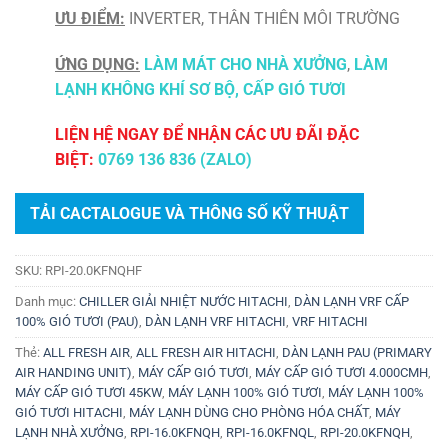
ƯU ĐIỂM:
INVERTER, THÂN THIÊN MÔI TRƯỜNG
ỨNG DỤNG:
LÀM MÁT CHO NHÀ XƯỞNG
,
LÀM
LẠNH KHÔNG KHÍ SƠ BỘ,
CẤP GIÓ TƯƠI
LIỆN HỆ NGAY ĐỂ NHẬN CÁC ƯU ĐÃI ĐẶC
BIỆT:
0769 136 836 (ZALO)
TẢI CACTALOGUE VÀ THÔNG SỐ KỸ THUẬT
SKU:
RPI-20.0KFNQHF
Danh mục:
CHILLER GIẢI NHIỆT NƯỚC HITACHI
,
DÀN LẠNH VRF CẤP
100% GIÓ TƯƠI (PAU)
,
DÀN LẠNH VRF HITACHI
,
VRF HITACHI
Thẻ:
ALL FRESH AIR
,
ALL FRESH AIR HITACHI
,
DÀN LẠNH PAU (PRIMARY
AIR HANDING UNIT)
,
MÁY CẤP GIÓ TƯƠI
,
MÁY CẤP GIÓ TƯƠI 4.000CMH
,
MÁY CẤP GIÓ TƯƠI 45KW
,
MÁY LẠNH 100% GIÓ TƯƠI
,
MÁY LẠNH 100%
GIÓ TƯƠI HITACHI
,
MÁY LẠNH DÙNG CHO PHÒNG HÓA CHẤT
,
MÁY
LẠNH NHÀ XƯỞNG
,
RPI-16.0KFNQH
,
RPI-16.0KFNQL
,
RPI-20.0KFNQH
,