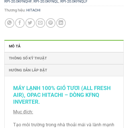
RPI-20.0KFNQHF
,
RPI-20.0KFNQL
,
RPI-20.0KFNQLF
Thương hiệu:
HITACHI
MÔ TẢ
THÔNG SỐ KỸ THUẬT
HƯỚNG DẪN LẮP ĐẶT
MÁY LẠNH 100% GIÓ TƯƠI
(
ALL FRESH
AIR
),
OPAC
HITACHI – DÒNG KFNQ
INVERTER.
Mục đích:
Tạo môi trường trong nhà thoải mái và lành mạnh