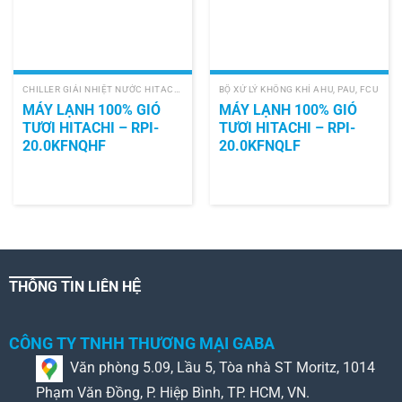
CHILLER GIẢI NHIỆT NƯỚC HITACHI
BỘ XỬ LÝ KHÔNG KHÍ AHU, PAU, FCU
MÁY LẠNH 100% GIÓ
MÁY LẠNH 100% GIÓ
TƯƠI HITACHI – RPI-
TƯƠI HITACHI – RPI-
20.0KFNQHF
20.0KFNQLF
THÔNG TIN LIÊN HỆ
CÔNG TY TNHH THƯƠNG MẠI GABA
Văn phòng 5.09, Lầu 5, Tòa nhà ST Moritz, 1014
Phạm Văn Đồng, P. Hiệp Bình, TP. HCM, VN.