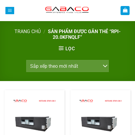
Bỏ
qua
nội
dung
TRANG CHỦ
/
SẢN PHẨM ĐƯỢC GẮN THẺ “RPI-
20.0KFNQLF”
LỌC