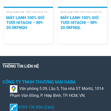
DÀN LẠNH VRF CẤP 100% GIÓ TƯƠI (PAU)
DÀN LẠNH VRF CẤP 100% GIÓ TƯƠI (PAU)
MÁY LẠNH 100% GIÓ
MÁY LẠNH 100% GIÓ
TƯƠI HITACHI – RPI-
TƯƠI HITACHI – RPI-
20.0KFNQH
20.0KFNQL
THÔNG TIN LIÊN HỆ
CÔNG TY TNHH THƯƠNG MẠI GABA
Văn phòng 5.09, Lầu 5, Tòa nhà ST Moritz, 1014
Phạm Văn Đồng, P. Hiệp Bình, TP. HCM, VN.
0769 136 836 (Zalo)