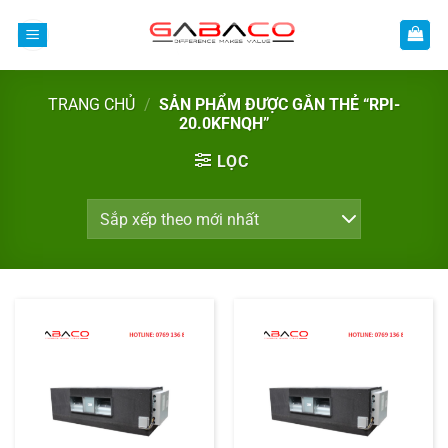
Bỏ
qua
nội
dung
TRANG CHỦ
/
SẢN PHẨM ĐƯỢC GẮN THẺ “RPI-
20.0KFNQH”
LỌC