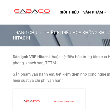
Bỏ
qua
GIỚI THIỆU
SẢN PHẨM
nội
dung
TRANG CHỦ
/
THIẾT BỊ ĐIỀU HÒA KHÔNG KHÍ
/
HITACHI
Dàn lạnh VRF Hitachi
thuộc hệ điều hòa trung tâm của
H
phòng, khách sạn, TTTM.
Sản phẩm vận hành êm, tiết kiệm điện nhờ công nghệ inver
hiệu suất và chi phí vận hành.