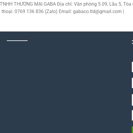
HH THƯƠNG MẠI GABA Địa chỉ: Văn phòng 5.09, Lầu 5, Tòa 
 thoại: 0769 136 836 (Zalo) Email: gabaco.ltd@gmail.com |