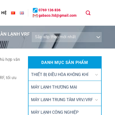
0769 136 836
N HỆ
gabaco.ltd@gmail.com
ÀN LẠNH VRF
 phù hợp văn
DANH MỤC SẢN PHẨM
THIẾT BỊ ĐIỀU HÒA KHÔNG KHÍ
RF, tối ưu
MÁY LẠNH THƯƠNG MẠI
MÁY LẠNH TRUNG TÂM VRV/VRF
MÁY LẠNH CÔNG NGHIỆP