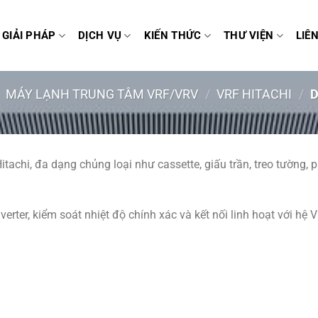
GIẢI PHÁP
DỊCH VỤ
KIẾN THỨC
THƯ VIỆN
LIÊ
MÁY LẠNH TRUNG TÂM VRF/VRV
/
VRF HITACHI
/
D
itachi
, đa dạng chủng loại như cassette, giấu trần, treo tường,
ter, kiểm soát nhiệt độ chính xác và kết nối linh hoạt với hệ V