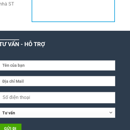
nhà ST
TƯ VẤN - HỖ TRỢ