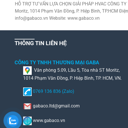
HỖ TRỢ TƯ VẤN LỰA CHỌN GIẢI PHÁP HVAC CÔNG TY TN
Moritz, 1014 Phạm Văn Đồng, P. Hiệp Bình, TP.HCM Điện
info@gabaco.vn Website: www.gabaco.vn
THÔNG TIN LIÊN HỆ
CÔNG TY TNHH THƯƠNG MẠI GABA
Văn phòng 5.09, Lầu 5, Tòa nhà ST Moritz,
1014 Phạm Văn Đồng, P. Hiệp Bình, TP. HCM, VN.
0769 136 836 (Zalo)
gabaco.ltd@gmail.com
www.gabaco.vn