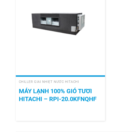
+
CHILLER GIẢI NHIỆT NƯỚC HITACHI
MÁY LẠNH 100% GIÓ TƯƠI
HITACHI – RPI-20.0KFNQHF