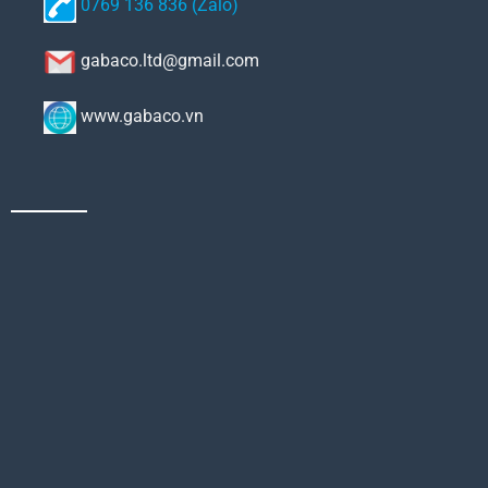
0769 136 836 (Zalo)
gabaco.ltd@gmail.com
www.gabaco.vn