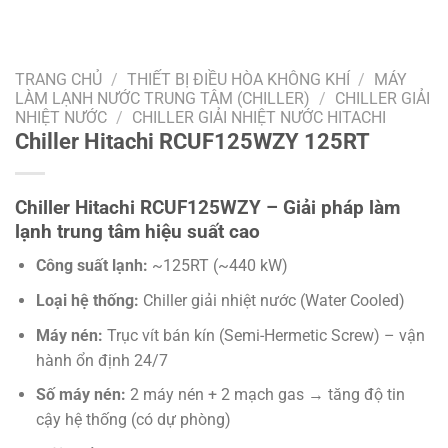
TRANG CHỦ
/
THIẾT BỊ ĐIỀU HÒA KHÔNG KHÍ
/
MÁY
LÀM LẠNH NƯỚC TRUNG TÂM (CHILLER)
/
CHILLER GIẢI
NHIỆT NƯỚC
/
CHILLER GIẢI NHIỆT NƯỚC HITACHI
Chiller Hitachi RCUF125WZY 125RT
Chiller Hitachi RCUF125WZY – Giải pháp làm
lạnh trung tâm hiệu suất cao
Công suất lạnh:
~125RT (~440 kW)
Loại hệ thống:
Chiller giải nhiệt nước (Water Cooled)
Máy nén:
Trục vít bán kín (Semi-Hermetic Screw) – vận
hành ổn định 24/7
Số máy nén:
2 máy nén + 2 mạch gas → tăng độ tin
cậy hệ thống (có dự phòng)