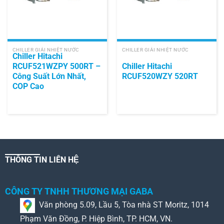
CHILLER GIẢI NHIỆT NƯỚC
CHILLER GIẢI NHIỆT NƯỚC
Chiller Hitachi
RCUF521WZPY 500RT –
Chiller Hitachi
Công Suất Lớn Nhất,
RCUF520WZY 520RT
COP Cao
THÔNG TIN LIÊN HỆ
CÔNG TY TNHH THƯƠNG MẠI GABA
Văn phòng 5.09, Lầu 5, Tòa nhà ST Moritz, 1014
Phạm Văn Đồng, P. Hiệp Bình, TP. HCM, VN.