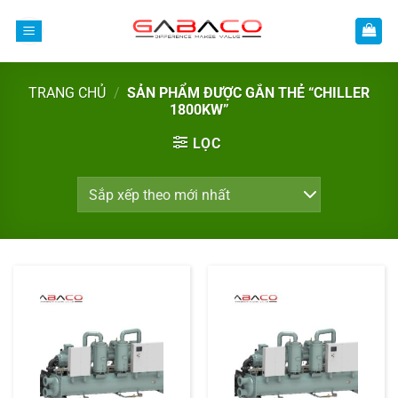
Bỏ
qua
nội
dung
TRANG CHỦ
/
SẢN PHẨM ĐƯỢC GẮN THẺ “CHILLER
1800KW”
LỌC