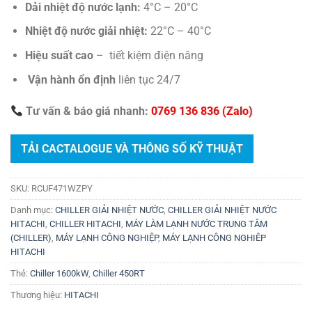
Dải nhiệt độ nước lạnh:
4°C – 20°C
Nhiệt độ nước giải nhiệt:
22°C – 40°C
Hiệu suất cao
– tiết kiệm điện năng
Vận hành ổn định
liên tục 24/7
Tư vấn & báo giá nhanh:
0769 136 836 (Zalo)
TẢI CACTALOGUE VÀ THÔNG SỐ KỸ THUẬT
SKU:
RCUF471WZPY
Danh mục:
CHILLER GIẢI NHIỆT NƯỚC
,
CHILLER GIẢI NHIỆT NƯỚC
HITACHI
,
CHILLER HITACHI
,
MÁY LÀM LẠNH NƯỚC TRUNG TÂM
(CHILLER)
,
MÁY LẠNH CÔNG NGHIỆP
,
MÁY LẠNH CÔNG NGHIÊP
HITACHI
Thẻ:
Chiller 1600kW
,
Chiller 450RT
Thương hiệu:
HITACHI