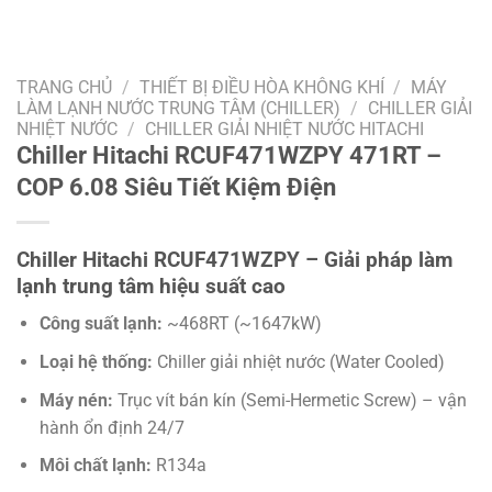
TRANG CHỦ
/
THIẾT BỊ ĐIỀU HÒA KHÔNG KHÍ
/
MÁY
LÀM LẠNH NƯỚC TRUNG TÂM (CHILLER)
/
CHILLER GIẢI
NHIỆT NƯỚC
/
CHILLER GIẢI NHIỆT NƯỚC HITACHI
Chiller Hitachi RCUF471WZPY 471RT –
COP 6.08 Siêu Tiết Kiệm Điện
Chiller Hitachi RCUF471WZPY – Giải pháp làm
lạnh trung tâm hiệu suất cao
Công suất lạnh:
~468RT (~1647kW)
Loại hệ thống:
Chiller giải nhiệt nước (Water Cooled)
Máy nén:
Trục vít bán kín (Semi-Hermetic Screw) – vận
hành ổn định 24/7
Môi chất lạnh:
R134a