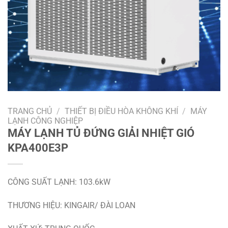
TRANG CHỦ
/
THIẾT BỊ ĐIỀU HÒA KHÔNG KHÍ
/
MÁY
LẠNH CÔNG NGHIỆP
MÁY LẠNH TỦ ĐỨNG GIẢI NHIỆT GIÓ
KPA400E3P
CÔNG SUẤT LẠNH: 103.6kW
THƯƠNG HIỆU: KINGAIR/ ĐÀI LOAN