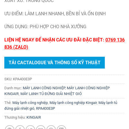
XUẤT XỨ: TRUNG QUỐC
ƯU ĐIỂM: LÀM LẠNH NHANH, BỀN BỈ VÀ ỔN ĐỊNH
ỨNG DỤNG: PHÙ HỢP CHO NHÀ XƯỞNG
LIỆN HỆ NGAY ĐỂ NHẬN CÁC ƯU ĐÃI ĐẶC BIỆT:
0769 136
836 (ZALO)
TẢI CACTALOGUE VÀ THÔNG SỐ KỸ THUẬT
SKU:
KPA400E3P
Danh mục:
MÁY LẠNH CÔNG NGHIỆP
,
MÁY LẠNH CÔNG NGHIỆP
KINGAIR
,
MÁY LẠNH TỦ ĐỨNG GIẢI NHIỆT GIÓ
Thẻ:
Máy lạnh công nghiệp
,
Máy lạnh công nghiệp Kingair
,
Máy lạnh tủ
đứng giải nhiệt gió
,
RPA400E3P
Thương hiệu:
KINGAIR