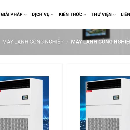
GIẢI PHÁP
DỊCH VỤ
KIẾN THỨC
THƯ VIỆN
LIÊ
MÁY LẠNH CÔNG NGHIỆP
/
MÁY LẠNH CÔNG NGHIỆ