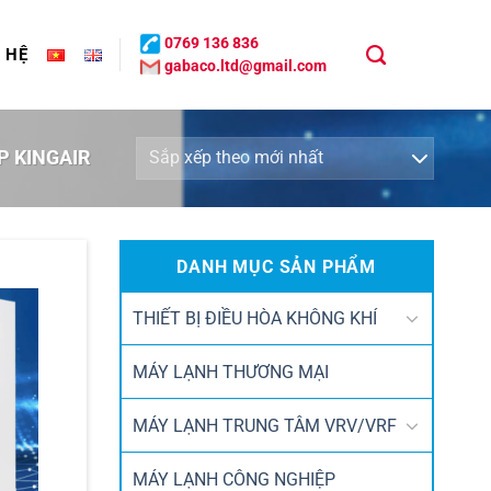
0769 136 836
N HỆ
gabaco.ltd@gmail.com
P KINGAIR
DANH MỤC SẢN PHẨM
THIẾT BỊ ĐIỀU HÒA KHÔNG KHÍ
MÁY LẠNH THƯƠNG MẠI
MÁY LẠNH TRUNG TÂM VRV/VRF
MÁY LẠNH CÔNG NGHIỆP