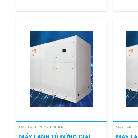
+
+
MÁY LẠNH CÔNG NGHIỆP
MÁY LẠNH C
MÁY LẠNH TỦ ĐỨNG GIẢI
MÁY LẠ