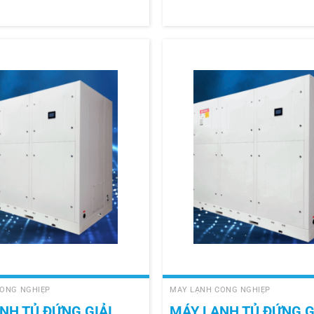
+
ÔNG NGHIỆP
MÁY LẠNH CÔNG NGHIỆP
NH TỦ ĐỨNG GIẢI
MÁY LẠNH TỦ ĐỨNG G