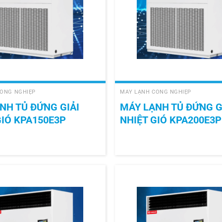
+
ÔNG NGHIỆP
MÁY LẠNH CÔNG NGHIỆP
NH TỦ ĐỨNG GIẢI
MÁY LẠNH TỦ ĐỨNG G
GIÓ KPA150E3P
NHIỆT GIÓ KPA200E3P