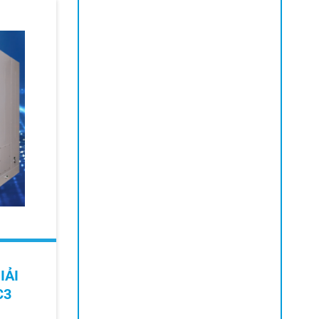
IẢI
C3