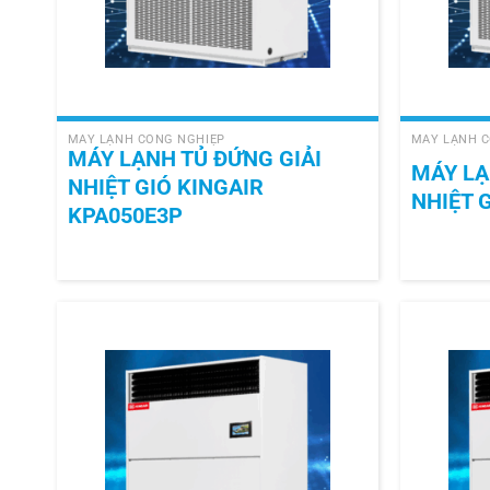
+
+
MÁY LẠNH CÔNG NGHIỆP
MÁY LẠNH C
MÁY LẠNH TỦ ĐỨNG GIẢI
MÁY LẠ
NHIỆT GIÓ KINGAIR
NHIỆT 
KPA050E3P