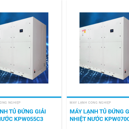
+
ÔNG NGHIỆP
MÁY LẠNH CÔNG NGHIỆP
NH TỦ ĐỨNG GIẢI
MÁY LẠNH TỦ ĐỨNG G
NƯỚC KPW055C3
NHIỆT NƯỚC KPW070