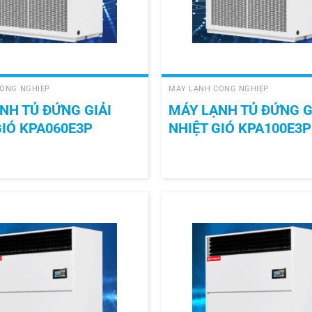
+
ÔNG NGHIỆP
MÁY LẠNH CÔNG NGHIỆP
NH TỦ ĐỨNG GIẢI
MÁY LẠNH TỦ ĐỨNG G
GIÓ KPA060E3P
NHIỆT GIÓ KPA100E3P