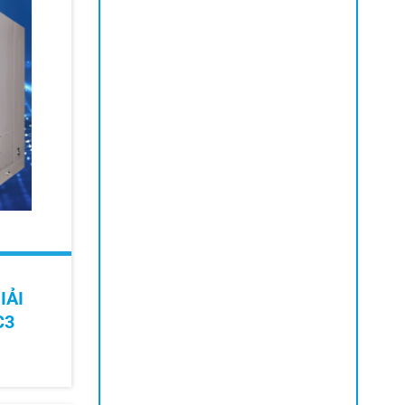
IẢI
C3