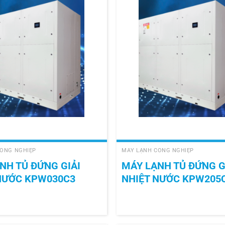
+
ÔNG NGHIỆP
MÁY LẠNH CÔNG NGHIỆP
NH TỦ ĐỨNG GIẢI
MÁY LẠNH TỦ ĐỨNG G
NƯỚC KPW030C3
NHIỆT NƯỚC KPW205