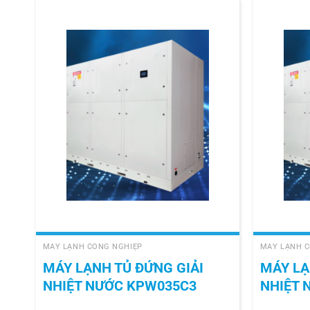
+
+
MÁY LẠNH CÔNG NGHIỆP
MÁY LẠNH C
MÁY LẠNH TỦ ĐỨNG GIẢI
MÁY LẠ
NHIỆT NƯỚC KPW035C3
NHIỆT 