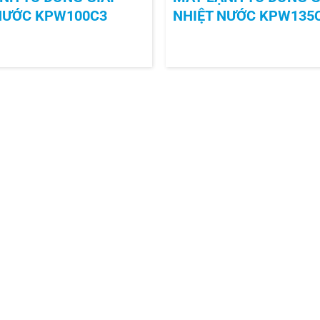
NƯỚC KPW100C3
NHIỆT NƯỚC KPW135