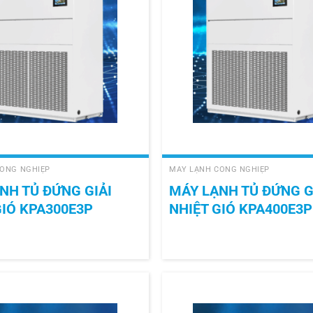
+
ÔNG NGHIỆP
MÁY LẠNH CÔNG NGHIỆP
NH TỦ ĐỨNG GIẢI
MÁY LẠNH TỦ ĐỨNG G
GIÓ KPA300E3P
NHIỆT GIÓ KPA400E3P