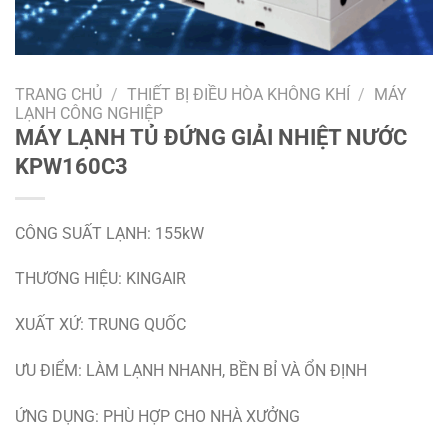
TRANG CHỦ
/
THIẾT BỊ ĐIỀU HÒA KHÔNG KHÍ
/
MÁY
LẠNH CÔNG NGHIỆP
MÁY LẠNH TỦ ĐỨNG GIẢI NHIỆT NƯỚC
KPW160C3
CÔNG SUẤT LẠNH: 155kW
THƯƠNG HIỆU: KINGAIR
XUẤT XỨ: TRUNG QUỐC
ƯU ĐIỂM: LÀM LẠNH NHANH, BỀN BỈ VÀ ỔN ĐỊNH
ỨNG DỤNG: PHÙ HỢP CHO NHÀ XƯỞNG