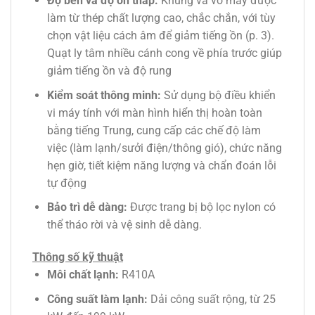
Độ bền và độ ồn thấp:
Khung và vỏ máy được
làm từ thép chất lượng cao, chắc chắn, với tùy
chọn vật liệu cách âm để giảm tiếng ồn (p. 3).
Quạt ly tâm nhiều cánh cong về phía trước giúp
giảm tiếng ồn và độ rung
Kiểm soát thông minh:
Sử dụng bộ điều khiển
vi máy tính với màn hình hiển thị hoàn toàn
bằng tiếng Trung, cung cấp các chế độ làm
việc (làm lạnh/sưởi điện/thông gió), chức năng
hẹn giờ, tiết kiệm năng lượng và chẩn đoán lỗi
tự động
Bảo trì dễ dàng:
Được trang bị bộ lọc nylon có
thể tháo rời và vệ sinh dễ dàng.
Thông số kỹ thuật
Môi chất lạnh:
R410A
Công suất làm lạnh:
Dải công suất rộng, từ 25