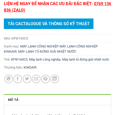
LIỆN HỆ NGAY ĐỂ NHẬN CÁC ƯU ĐÃI ĐẶC BIỆT:
0769 136
836 (ZALO)
TẢI CACTALOGUE VÀ THÔNG SỐ KỸ THUẬT
SKU:
KPW160C3
Danh mục:
MÁY LẠNH CÔNG NGHIỆP
,
MÁY LẠNH CÔNG NGHIỆP
KINGAIR
,
MÁY LẠNH TỦ ĐỨNG GIẢI NHIỆT NƯỚC
Thẻ:
KPW160C3
,
Máy lạnh công nghiệp
,
Máy lạnh tủ đứng giải nhiệt nước
Thương hiệu:
KINGAIR
MÔ TẢ