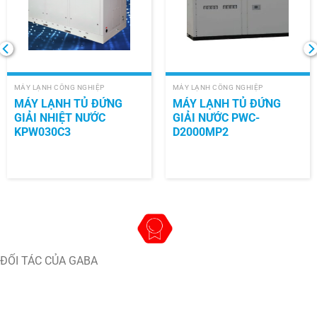
MÁY LẠNH CÔNG NGHIỆP
MÁY LẠNH CÔNG NGHIỆP
MÁY LẠNH TỦ ĐỨNG
MÁY LẠNH TỦ ĐỨNG
GIẢI NHIỆT NƯỚC
GIẢI NƯỚC PWC-
KPW030C3
D2000MP2
ĐỐI TÁC CỦA GABA