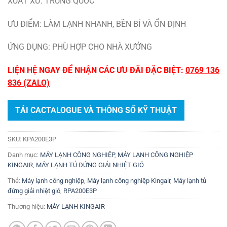
XUẤT XỨ: TRUNG QUỐC
ƯU ĐIỂM: LÀM LẠNH NHANH, BỀN BỈ VÀ ỔN ĐỊNH
ỨNG DỤNG: PHÙ HỢP CHO NHÀ XƯỞNG
LIỆN HỆ NGAY ĐỂ NHẬN CÁC ƯU ĐÃI ĐẶC BIỆT:
0769 136
836 (ZALO)
TẢI CACTALOGUE VÀ THÔNG SỐ KỸ THUẬT
SKU:
KPA200E3P
Danh mục:
MÁY LẠNH CÔNG NGHIỆP
,
MÁY LẠNH CÔNG NGHIỆP
KINGAIR
,
MÁY LẠNH TỦ ĐỨNG GIẢI NHIỆT GIÓ
Thẻ:
Máy lạnh công nghiệp
,
Máy lạnh công nghiệp Kingair
,
Máy lạnh tủ
đứng giải nhiệt gió
,
RPA200E3P
Thương hiệu:
MÁY LẠNH KINGAIR