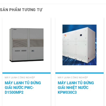
SẢN PHẨM TƯƠNG TỰ
MÁY LẠNH CÔNG NGHIỆP
MÁY LẠNH CÔNG NGHIỆP
MÁY LẠNH TỦ ĐỨNG
MÁY LẠNH TỦ ĐỨNG
GIẢI NƯỚC PWC-
GIẢI NHIỆT NƯỚC
D1500MP2
KPW030C3