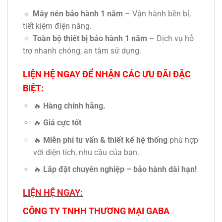
🔹
Máy nén bảo hành 1 năm
– Vận hành bền bỉ,
tiết kiệm điện năng.
🔹
Toàn bộ thiết bị bảo hành 1 năm
– Dịch vụ hỗ
trợ nhanh chóng, an tâm sử dụng.
LIỆN HỆ NGAY ĐỂ NHẬN CÁC ƯU ĐÃI ĐẶC
BIỆT:
🔥
Hàng chính hãng.
🔥
Giá cực tốt
🔥
Miễn phí tư vấn & thiết kế hệ thống
phù hợp
với diện tích, nhu cầu của bạn.
🔥
Lắp đặt chuyên nghiệp – bảo hành dài hạn!
LIỆN HỆ NGAY:
CÔNG TY TNHH THƯƠNG MẠI GABA