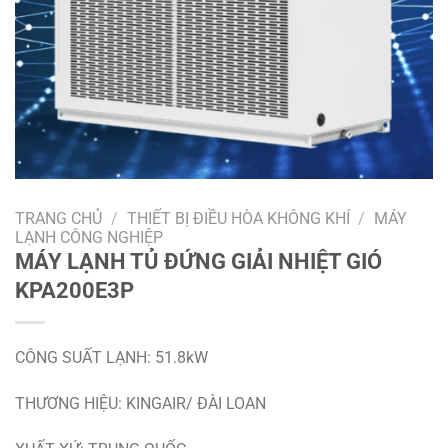
TRANG CHỦ
/
THIẾT BỊ ĐIỀU HÒA KHÔNG KHÍ
/
MÁY
LẠNH CÔNG NGHIỆP
MÁY LẠNH TỦ ĐỨNG GIẢI NHIỆT GIÓ
KPA200E3P
CÔNG SUẤT LẠNH: 51.8kW
THƯƠNG HIỆU: KINGAIR/ ĐÀI LOAN