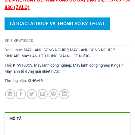
836 (ZALO)
TẢI CACTALOGUE VÀ THÔNG SỐ KỸ THUẬT
SKU:
KPW100C3
Danh mục:
MÁY LẠNH CÔNG NGHIỆP
,
MÁY LẠNH CÔNG NGHIỆP
KINGAIR
,
MÁY LẠNH TỦ ĐỨNG GIẢI NHIỆT NƯỚC
Thẻ:
KPW100C3
,
Máy lạnh công nghiệp
,
Máy lạnh công nghiệp Kingair
,
Máy lạnh tủ đứng giải nhiệt nước
Thương hiệu:
KINGAIR
MÔ TẢ