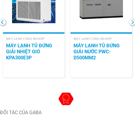
MÁY LẠNH CÔNG NGHIỆP
MÁY LẠNH CÔNG NGHIỆP
MÁY LẠNH TỦ ĐỨNG
MÁY LẠNH TỦ ĐỨNG
GIẢI NHIỆT GIÓ
GIẢI NƯỚC PWC-
KPA300E3P
D500MM2
ĐỐI TÁC CỦA GABA