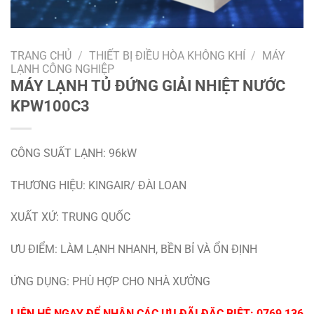
TRANG CHỦ
/
THIẾT BỊ ĐIỀU HÒA KHÔNG KHÍ
/
MÁY
LẠNH CÔNG NGHIỆP
MÁY LẠNH TỦ ĐỨNG GIẢI NHIỆT NƯỚC
KPW100C3
CÔNG SUẤT LẠNH: 96kW
THƯƠNG HIỆU: KINGAIR/ ĐÀI LOAN
XUẤT XỨ: TRUNG QUỐC
ƯU ĐIỂM: LÀM LẠNH NHANH, BỀN BỈ VÀ ỔN ĐỊNH
ỨNG DỤNG: PHÙ HỢP CHO NHÀ XƯỞNG
LIỆN HỆ NGAY ĐỂ NHẬN CÁC ƯU ĐÃI ĐẶC BIỆT:
0769 136