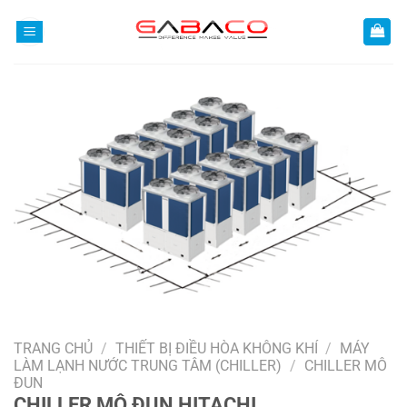
Bỏ
qua
nội
dung
TRANG CHỦ
/
THIẾT BỊ ĐIỀU HÒA KHÔNG KHÍ
/
MÁY
LÀM LẠNH NƯỚC TRUNG TÂM (CHILLER)
/
CHILLER MÔ
ĐUN
CHILLER MÔ ĐUN HITACHI