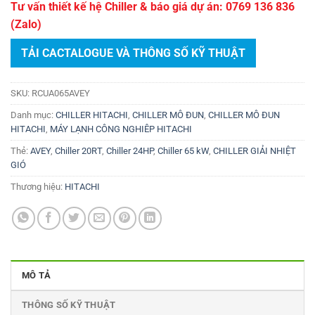
Tư vấn thiết kế hệ Chiller & báo giá dự án: 0769 136 836
(Zalo)
TẢI CACTALOGUE VÀ THÔNG SỐ KỸ THUẬT
SKU:
RCUA065AVEY
Danh mục:
CHILLER HITACHI
,
CHILLER MÔ ĐUN
,
CHILLER MÔ ĐUN
HITACHI
,
MÁY LẠNH CÔNG NGHIÊP HITACHI
Thẻ:
AVEY
,
Chiller 20RT
,
Chiller 24HP
,
Chiller 65 kW
,
CHILLER GIẢI NHIỆT
GIÓ
Thương hiệu:
HITACHI
MÔ TẢ
THÔNG SỐ KỸ THUẬT