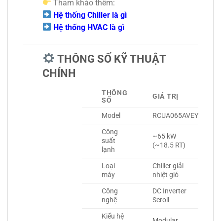
Tham khảo thêm:
Hệ thống Chiller là gì
Hệ thống HVAC là gì
THÔNG SỐ KỸ THUẬT
CHÍNH
THÔNG
GIÁ TRỊ
SỐ
Model
RCUA065AVEY
Công
~65 kW
suất
(~18.5 RT)
lạnh
Loại
Chiller giải
máy
nhiệt gió
Công
DC Inverter
nghệ
Scroll
Kiểu hệ
Modular