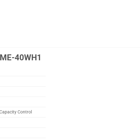
 RCME-40WH1
 Capacity Control