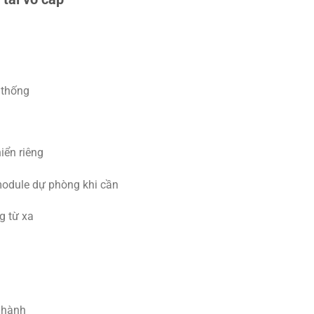
 thống
iển riêng
module dự phòng khi cần
g từ xa
n hành