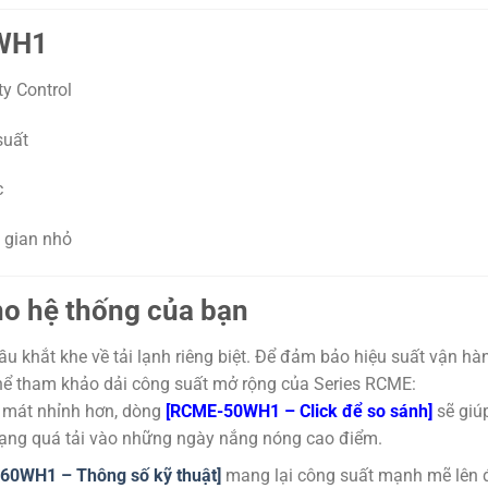
0WH1
ty Control
suất
c
g gian nhỏ
ho hệ thống của bạn
u khắt khe về tải lạnh riêng biệt. Để đảm bảo hiệu suất vận hà
 thể tham khảo dải công suất mở rộng của Series RCME:
 mát nhỉnh hơn, dòng
[RCME-50WH1 – Click để so sánh]
sẽ giú
trạng quá tải vào những ngày nắng nóng cao điểm.
60WH1 – Thông số kỹ thuật]
mang lại công suất mạnh mẽ lên 