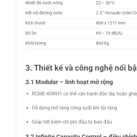
Nhiệt độ nước nóng
22 – 50°C
Kết nối đường nước
2.5” Victaulic (Inlet/O
Kích thước
806 x 1271 mm
Độ ồn
69 – 76 dB(A)
Khối lượng
860 kg
3. Thiết kế và công nghệ nổi bậ
3.1 Modular – linh hoạt mở rộng
RCME-40WH1 có thể vận hành độc lập hoặc ghé
Dễ dàng mở rộng công suất khi tải tăng
Giúp tiết kiệm chi phí đầu tư ban đầu
3.2 Infinite Capacity Control – điều chỉnh