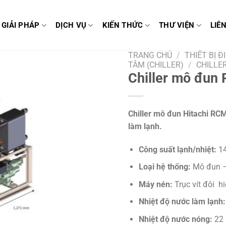
GIẢI PHÁP
DỊCH VỤ
KIẾN THỨC
THƯ VIỆN
LIÊ
TRANG CHỦ
/
THIẾT BỊ 
TÂM (CHILLER)
/
CHILLE
Chiller mô đu
Chiller mô đun Hitachi 
làm lạnh.
Công suất lạnh/nhiệt:
14
Loại hệ thống:
Mô đun – 
Máy nén:
Trục vít đôi h
Nhiệt độ nước làm lạnh:
Nhiệt độ nước nóng:
22 