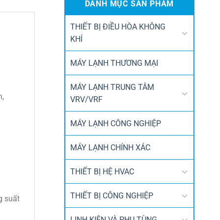
DANH MỤC SẢN PHẨM
THIẾT BỊ ĐIỀU HÒA KHÔNG
KHÍ
MÁY LẠNH THƯƠNG MẠI
MÁY LẠNH TRUNG TÂM
,
VRV/VRF
MÁY LẠNH CÔNG NGHIỆP
MÁY LẠNH CHÍNH XÁC
THIẾT BỊ HỆ HVAC
THIẾT BỊ CÔNG NGHIỆP
g suất
LINH KIỆN VÀ PHỤ TÙNG