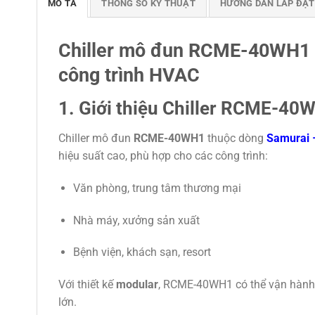
MÔ TẢ
THÔNG SỐ KỸ THUẬT
HƯỚNG DẪN LẮP ĐẶT
Chiller mô đun RCME-40WH1 – 
công trình HVAC
1. Giới thiệu Chiller RCME-40
Chiller mô đun
RCME-40WH1
thuộc dòng
Samurai –
hiệu suất cao, phù hợp cho các công trình:
Văn phòng, trung tâm thương mại
Nhà máy, xưởng sản xuất
Bệnh viện, khách sạn, resort
Với thiết kế
modular
, RCME-40WH1 có thể vận hành 
lớn.