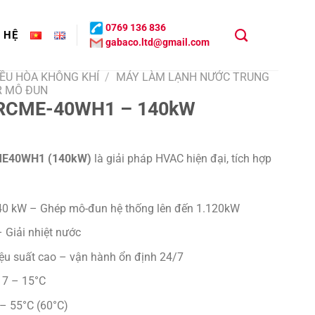
0769 136 836
N HỆ
gabaco.ltd@gmail.com
ĐIỀU HÒA KHÔNG KHÍ
/
MÁY LÀM LẠNH NƯỚC TRUNG
R MÔ ĐUN
n RCME-40WH1 – 140kW
RCME40WH1 (140kW)
là giải pháp HVAC hiện đại, tích hợp
0 kW – Ghép mô-đun hệ thống lên đến 1.120kW
Giải nhiệt nước
iệu suất cao – vận hành ổn định 24/7
7 – 15°C
– 55°C (60°C)