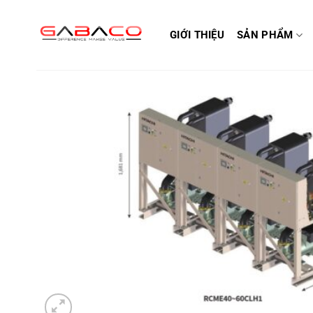
Bỏ
qua
GIỚI THIỆU
SẢN PHẨM
nội
dung