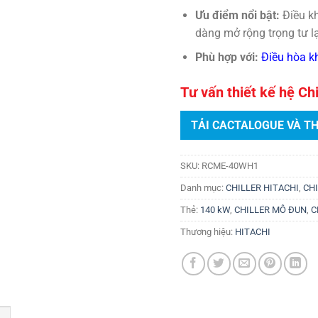
Ưu điểm nổi bật:
Điều kh
dàng mở rộng trọng tư lạ
Phù hợp với:
Điều hòa kh
Tư vấn thiết kế hệ Chi
TẢI CACTALOGUE VÀ T
SKU:
RCME-40WH1
Danh mục:
CHILLER HITACHI
,
CH
Thẻ:
140 kW
,
CHILLER MÔ ĐUN
,
C
Thương hiệu:
HITACHI