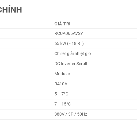
CHÍNH
GIÁ TRỊ
RCUA065AVSY
65 kW (~18 RT)
Chiller giải nhiệt gió
DC Inverter Scroll
Modular
R410A
5 – 7°C
7 – 15°C
380V / 3P / 50Hz