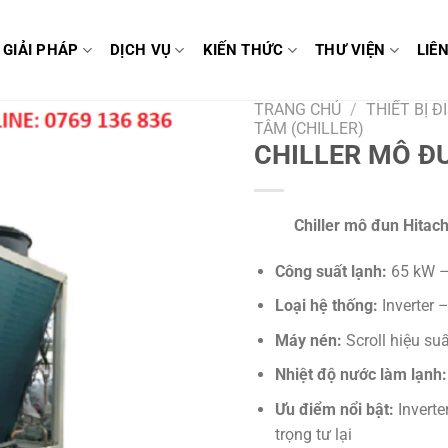
GIẢI PHÁP
DỊCH VỤ
KIẾN THỨC
THƯ VIỆN
LIÊ
TRANG CHỦ
/
THIẾT BỊ 
TÂM (CHILLER)
CHILLER MÔ Đ
Chiller mô đun Hita
Công suất lạnh:
65 kW –
Loại hệ thống:
Inverter –
Máy nén:
Scroll hiệu su
Nhiệt độ nước làm lạnh:
Ưu điểm nổi bật:
Inverte
trọng tư lại