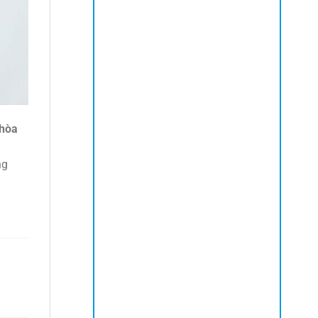
 hòa
ng