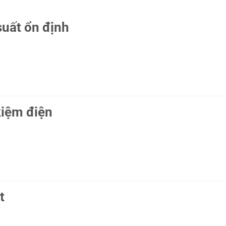
suất ổn định
kiệm điện
t