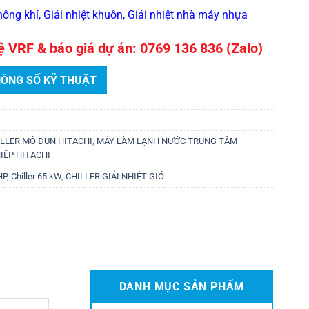
ông khí, Giải nhiệt khuôn, Giải nhiệt nhà máy nhựa
hệ VRF & báo giá dự án: 0769 136 836 (Zalo)
HÔNG SỐ KỸ THUẬT
ILLER MÔ ĐUN HITACHI
,
MÁY LÀM LẠNH NƯỚC TRUNG TÂM
IÊP HITACHI
HP
,
Chiller 65 kW
,
CHILLER GIẢI NHIỆT GIÓ
DANH MỤC SẢN PHẨM