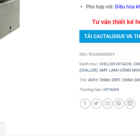
Phù hợp với:
Điều hòa kh
Tư vấn thiết kế 
TẢI CACTALOGUE VÀ T
SKU:
RCUA065AVSY
Danh mục:
CHILLER HITACHI
,
CH
(CHILLER)
,
MÁY LẠNH CÔNG NGH
Thẻ:
AVSY
,
Chiller 20RT
,
Chiller 24
Thương hiệu:
HITACHI