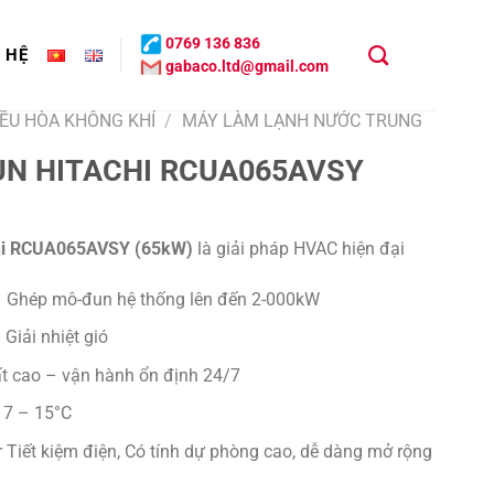
0769 136 836
N HỆ
gabaco.ltd@gmail.com
ĐIỀU HÒA KHÔNG KHÍ
/
MÁY LÀM LẠNH NƯỚC TRUNG
UN HITACHI RCUA065AVSY
chi RCUA065AVSY (65kW)
là giải pháp HVAC hiện đại
 Ghép mô-đun hệ thống lên đến 2-000kW
 Giải nhiệt gió
ất cao – vận hành ổn định 24/7
7 – 15°C
r Tiết kiệm điện, Có tính dự phòng cao, dễ dàng mở rộng