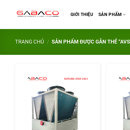
Bỏ
qua
GIỚI THIỆU
SẢN PHẨM
nội
dung
TRANG CHỦ
/
SẢN PHẨM ĐƯỢC GẮN THẺ “AVS