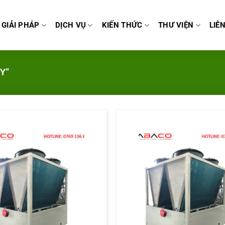
GIẢI PHÁP
DỊCH VỤ
KIẾN THỨC
THƯ VIỆN
LIÊ
Y”