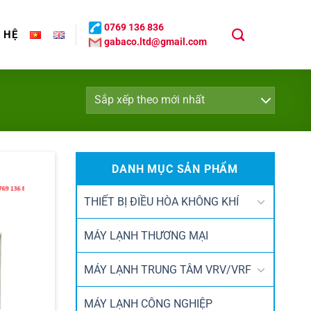
0769 136 836
N HỆ
gabaco.ltd@gmail.com
DANH MỤC SẢN PHẨM
THIẾT BỊ ĐIỀU HÒA KHÔNG KHÍ
MÁY LẠNH THƯƠNG MẠI
MÁY LẠNH TRUNG TÂM VRV/VRF
MÁY LẠNH CÔNG NGHIỆP