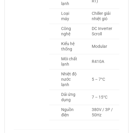
RT)
lạnh
Loại
Chiller giải
máy
nhiệt gió
Công
DC Inverter
nghệ
Scroll
Kiểu hệ
Modular
thống
Môi chất
R410A
lạnh
Nhiệt độ
nước
5 – 7°C
lạnh
Dải ứng
7 – 15°C
dụng
Nguồn
380V / 3P /
điện
50Hz