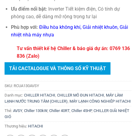
Ưu điểm nổi bật:
Inverter Tiết kiệm điện, Có tính dự
phòng cao, dễ dàng mở rộng trọng tư lại
Phù hợp với:
Điều hòa không khí, Giải nhiệt khuôn, Giải
nhiệt nhà máy nhựa
Tư vấn thiết kế hệ Chiller & báo giá dự án: 0769 136
836 (Zalo)
TẢI CACTALOGUE VÀ THÔNG SỐ KỸ THUẬT
SKU:
RCUA130AVSY
Danh mục:
CHILLER HITACHI
,
CHILLER MÔ ĐUN HITACHI
,
MÁY LÀM
LẠNH NƯỚC TRUNG TÂM (CHILLER)
,
MÁY LẠNH CÔNG NGHIÊP HITACHI
Thẻ:
AVSY
,
Chiller 130kW
,
Chiller 40RT
,
Chiller 45HP
,
CHILLER GIẢI NHIỆT
GIÓ
Thương hiệu:
HITACHI