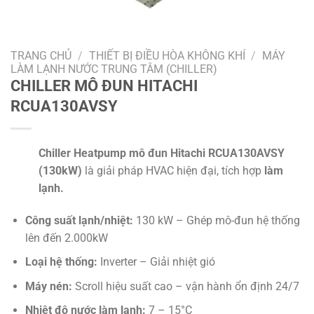
TRANG CHỦ
/
THIẾT BỊ ĐIỀU HÒA KHÔNG KHÍ
/
MÁY
LÀM LẠNH NƯỚC TRUNG TÂM (CHILLER)
CHILLER MÔ ĐUN HITACHI
RCUA130AVSY
Chiller Heatpump mô đun Hitachi RCUA130AVSY
(130kW)
là giải pháp HVAC hiện đại, tích hợp
làm
lạnh.
Công suất lạnh/nhiệt:
130 kW – Ghép mô-đun hệ thống
lên đến 2.000kW
Loại hệ thống:
Inverter – Giải nhiệt gió
Máy nén:
Scroll hiệu suất cao – vận hành ổn định 24/7
Nhiệt độ nước làm lạnh:
7 – 15°C