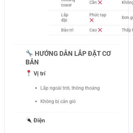
Cần
Khôn
tower
Lắp
Phức tạp
Đơn g
đặt
Bảo trì
Cao
Thấp
HƯỚNG DẪN LẮP ĐẶT CƠ
BẢN
Vị trí
Lắp ngoài trời, thông thoáng
Không bị cản gió
Điện