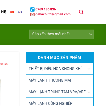
0769 136 836
N HỆ
gabaco.ltd@gmail.com
DANH MỤC SẢN PHẨM
THIẾT BỊ ĐIỀU HÒA KHÔNG KHÍ
MÁY LẠNH THƯƠNG MẠI
MÁY LẠNH TRUNG TÂM VRV/VRF
MÁY LẠNH CÔNG NGHIỆP