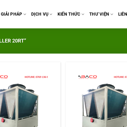
GIẢI PHÁP
DỊCH VỤ
KIẾN THỨC
THƯ VIỆN
LIÊ
LLER 20RT”