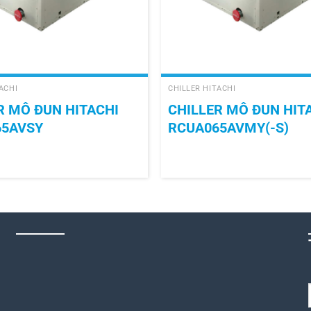
+
ACHI
CHILLER HITACHI
R MÔ ĐUN HITACHI
CHILLER MÔ ĐUN HIT
65AVSY
RCUA065AVMY(-S)