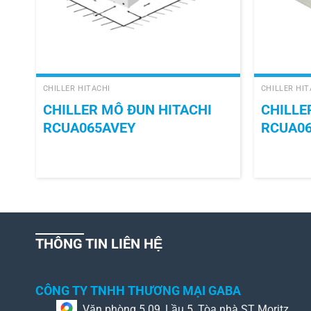
+
+
CHILLER HITACHI
CHILLER HIT
CHILLER MÔ ĐUN HITACHI
CHILLE
RCUA065AVEY
RCUA0
THÔNG TIN LIÊN HỆ
CÔNG TY TNHH THƯƠNG MẠI GABA
Văn phòng 5.09, Lầu 5, Tòa nhà ST Moritz,