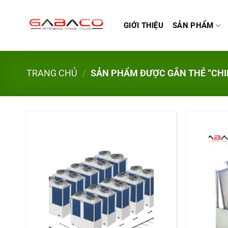
Bỏ
qua
GIỚI THIỆU
SẢN PHẨM
nội
dung
TRANG CHỦ
/
SẢN PHẨM ĐƯỢC GẮN THẺ “CHI