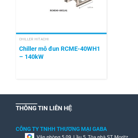
+
CHILLER HITACHI
Chiller mô đun RCME-40WH1
– 140kW
THÔNG TIN LIÊN HỆ
CÔNG TY TNHH THƯƠNG MẠI GABA
Văn phòng 5.09, Lầu 5, Tòa nhà ST Moritz,