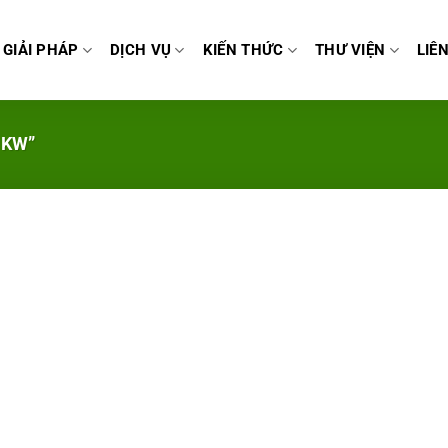
GIẢI PHÁP
DỊCH VỤ
KIẾN THỨC
THƯ VIỆN
LIÊ
 KW”