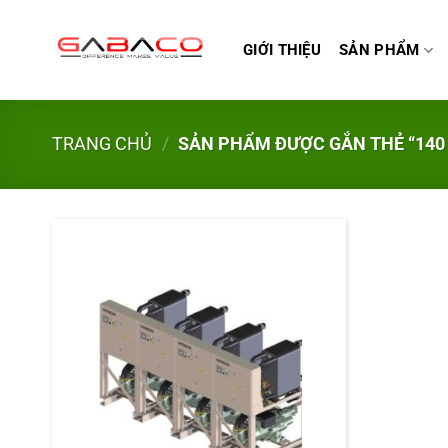
Bỏ
qua
GIỚI THIỆU
SẢN PHẨM
nội
dung
TRANG CHỦ
/
SẢN PHẨM ĐƯỢC GẮN THẺ “140