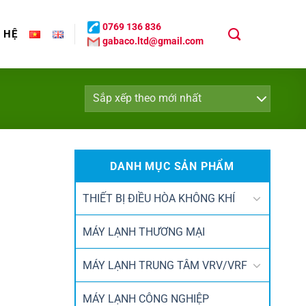
0769 136 836
N HỆ
gabaco.ltd@gmail.com
DANH MỤC SẢN PHẨM
THIẾT BỊ ĐIỀU HÒA KHÔNG KHÍ
MÁY LẠNH THƯƠNG MẠI
MÁY LẠNH TRUNG TÂM VRV/VRF
MÁY LẠNH CÔNG NGHIỆP