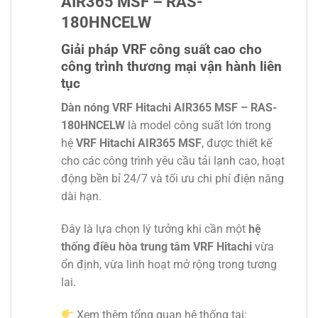
AIR365 MSF – RAS-
180HNCELW
Giải pháp VRF công suất cao cho
công trình thương mại vận hành liên
tục
Dàn nóng VRF Hitachi AIR365 MSF – RAS-
180HNCELW
là model công suất lớn trong
hệ
VRF Hitachi AIR365 MSF
, được thiết kế
cho các công trình yêu cầu tải lạnh cao, hoạt
động bền bỉ 24/7 và tối ưu chi phí điện năng
dài hạn.
Đây là lựa chọn lý tưởng khi cần một
hệ
thống điều hòa trung tâm VRF Hitachi
vừa
ổn định, vừa linh hoạt mở rộng trong tương
lai.
Xem thêm tổng quan hệ thống tại: