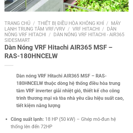
TRANG CHỦ
/
THIẾT BỊ ĐIỀU HÒA KHÔNG KHÍ
/
MÁY
LẠNH TRUNG TÂM VRF/VRV
/
VRF HITACHI
/
DÀN
NÓNG VRF HITACHI
/
DÀN NÓNG VRF HITACHI - AIR365
SIDESMART
Dàn Nóng VRF Hitachi AIR365 MSF –
RAS-180HNCELW
Dàn nóng VRF Hitachi AIR365 MSF – RAS-
180HNCELW thuộc dòng hệ thống điều hòa trung
tâm VRF inverter giải nhiệt gió, thiết kế cho công
trình thương mại và tòa nhà yêu cầu hiệu suất cao,
tiết kiệm năng lượng
Công suất lạnh:
18 HP (50 kW) – Ghép mô-đun hệ
thống lên đến 72HP