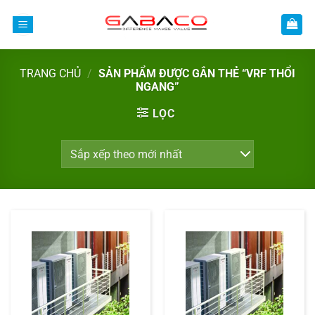
Bỏ
qua
nội
dung
TRANG CHỦ
/
SẢN PHẨM ĐƯỢC GẮN THẺ “VRF THỔI
NGANG”
LỌC