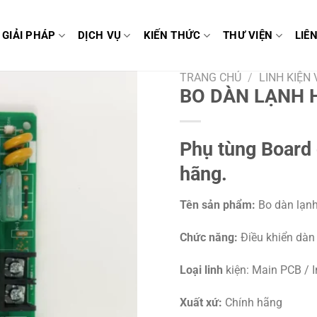
GIẢI PHÁP
DỊCH VỤ
KIẾN THỨC
THƯ VIỆN
LIÊ
TRANG CHỦ
/
LINH KIỆN
BO DÀN LẠNH 
Phụ tùng Board
hãng.
Tên sản phẩm:
Bo dàn lạn
Chức năng:
Điều khiển dàn
Loại linh
kiện: Main PCB / 
Xuất xứ:
Chính hãng