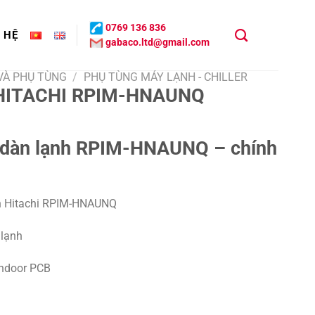
0769 136 836
N HỆ
gabaco.ltd@gmail.com
 VÀ PHỤ TÙNG
/
PHỤ TÙNG MÁY LẠNH - CHILLER
HITACHI RPIM-HNAUNQ
 dàn lạnh RPIM-HNAUNQ – chính
h Hitachi RPIM-HNAUNQ
 lạnh
Indoor PCB