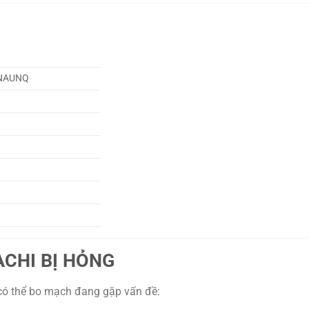
HNAUNQ
m
ACHI BỊ HỎNG
t có thể bo mạch đang gặp vấn đề: