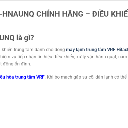
-HNAUNQ CHÍNH HÃNG – ĐIỀU KHI
Ỉ
UNQ là gì?
 khiển trung tâm dành cho dòng
máy lạnh trung tâm VRF Hitac
hiệm vụ tiếp nhận tín hiệu điều khiển, xử lý vận hành quạt, cảm
ạt động ổn định.
iều hòa trung tâm VRF
. Khi bo mạch gặp sự cố, dàn lạnh có thể