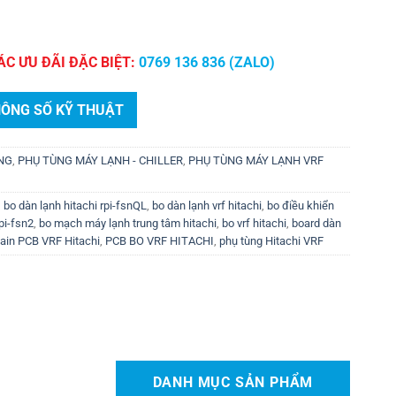
ÁC ƯU ĐÃI ĐẶC BIỆT:
0769 136 836 (ZALO)
HÔNG SỐ KỸ THUẬT
ÙNG
,
PHỤ TÙNG MÁY LẠNH - CHILLER
,
PHỤ TÙNG MÁY LẠNH VRF
,
bo dàn lạnh hitachi rpi-fsnQL
,
bo dàn lạnh vrf hitachi
,
bo điều khiển
pi-fsn2
,
bo mạch máy lạnh trung tâm hitachi
,
bo vrf hitachi
,
board dàn
ain PCB VRF Hitachi
,
PCB BO VRF HITACHI
,
phụ tùng Hitachi VRF
DANH MỤC SẢN PHẨM