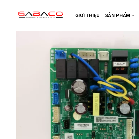
Bỏ
qua
GIỚI THIỆU
SẢN PHẨM
nội
dung