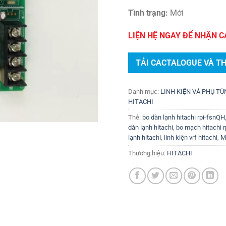
Tình trạng:
Mới
LIỆN HỆ NGAY ĐỂ NHẬN C
TẢI CACTALOGUE VÀ T
Danh mục:
LINH KIỆN VÀ PHỤ T
HITACHI
Thẻ:
bo dàn lạnh hitachi rpi-fsnQH
dàn lạnh hitachi
,
bo mạch hitachi r
lạnh hitachi
,
linh kiện vrf hitachi
,
M
Thương hiệu:
HITACHI