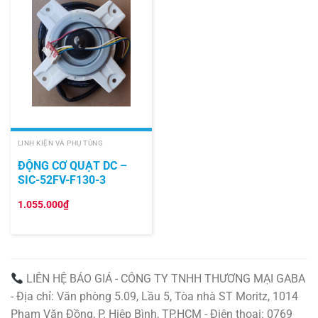
LINH KIỆN VÀ PHỤ TÙNG
ĐỘNG CƠ QUẠT DC –
SIC-52FV-F130-3
1.055.000
₫
LIÊN HỆ BÁO GIÁ - CÔNG TY TNHH THƯƠNG MẠI GABA
- Địa chỉ: Văn phòng 5.09, Lầu 5, Tòa nhà ST Moritz, 1014
Phạm Văn Đồng, P. Hiệp Bình, TP.HCM - Điện thoại: 0769