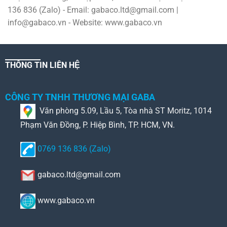
136 836 (Zalo) - Email: gabaco.ltd@gmail.com |
info@gabaco.vn - Website: www.gabaco.vn
THÔNG TIN LIÊN HỆ
CÔNG TY TNHH THƯƠNG MẠI GABA
Văn phòng 5.09, Lầu 5, Tòa nhà ST Moritz, 1014
Phạm Văn Đồng, P. Hiệp Bình, TP. HCM, VN.
0769 136 836 (Zalo)
gabaco.ltd@gmail.com
www.gabaco.vn