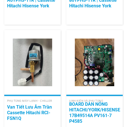
A0YPHS-11R | Cassette
80YPHS-11R | Cassette
Hitachi Hisense York
Hitachi Hisense York
PHỤ TÙNG MÁY LẠNH - CHILLER
LINH KIỆN VÀ PHỤ TÙNG
BOARD DÀN NÓNG
Van Tiết Lưu Âm Trần
HITACHI/YORK/HISENSE
Cassette Hitachi RCI-
17B49514A PV161-7
FSN1Q
P4585