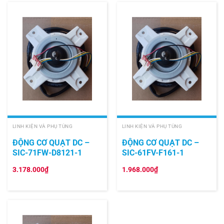
LINH KIỆN VÀ PHỤ TÙNG
LINH KIỆN VÀ PHỤ TÙNG
ĐỘNG CƠ QUẠT DC –
ĐỘNG CƠ QUẠT DC –
SIC-71FW-D8121-1
SIC-61FV-F161-1
3.178.000
₫
1.968.000
₫