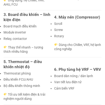
Ứng dụng: hệ Chiller, VRF,
AHU, FCU
3. Board điều khiển – linh
4. Máy nén (Compressor)
kiện điện
Scroll
Board mạch điều khiển
Screw
Module inverter
Rotary
Relay, contactor
Dùng cho Chiller, VRF, hệ lạnh
Thay thế nhanh – tương
công nghiệp
thích nhiều hãng
5. Thermostat – điều
khiển nhiệt độ
6. Phụ tùng hệ VRF – VRV
Thermostat phòng
Board dàn nóng / dàn lạnh
Điều khiển FCU/AHU
Van tiết lưu điện tử
Bộ điều khiển thông minh
Cảm biến VRF
Tối ưu tiết kiệm điện & trải
nghiệm người dùng