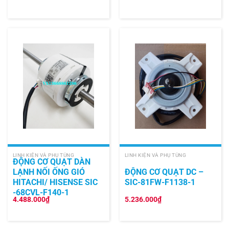
LINH KIỆN VÀ PHỤ TÙNG
LINH KIỆN VÀ PHỤ TÙNG
ĐỘNG CƠ QUẠT DÀN
LẠNH NỐI ỐNG GIÓ
ĐỘNG CƠ QUẠT DC –
HITACHI/ HISENSE SIC
SIC-81FW-F1138-1
-68CVL-F140-1
4.488.000
₫
5.236.000
₫