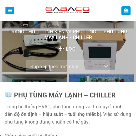
Bỏ
qua
nội
dung
TRANG CHỦ
/
LINH KIỆN VÀ PHỤ TÙNG
/
PHỤ TÙNG
MÁY LẠNH - CHILLER
LỌC
PHỤ TÙNG MÁY LẠNH – CHILLER
Trong hệ thống HVAC, phụ tùng đóng vai trò quyết định
đến
độ ổn định – hiệu suất – tuổi thọ thiết bị
. Việc sử dụng
phụ tùng không đúng chuẩn có thể gây:
Giảm hiệu suất hệ thống