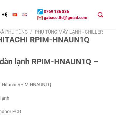
0769 136 836
N HỆ
gabaco.ltd@gmail.com
 VÀ PHỤ TÙNG
/
PHỤ TÙNG MÁY LẠNH - CHILLER
HITACHI RPIM-HNAUN1Q
d dàn lạnh RPIM-HNAUN1Q –
h Hitachi RPIM-HNAUN1Q
 lạnh
Indoor PCB