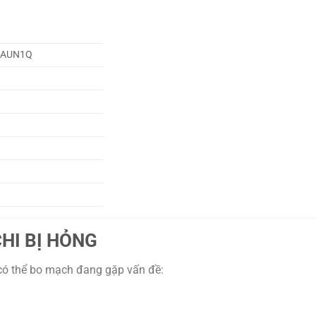
HNAUN1Q
HI BỊ HỎNG
t có thể bo mạch đang gặp vấn đề: