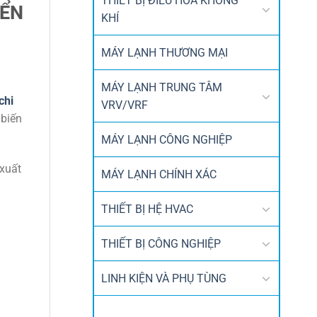
THIẾT BỊ ĐIỀU HÒA KHÔNG
IỂN
KHÍ
MÁY LẠNH THƯƠNG MẠI
MÁY LẠNH TRUNG TÂM
chi
VRV/VRF
 biến
MÁY LẠNH CÔNG NGHIỆP
 xuất
MÁY LẠNH CHÍNH XÁC
THIẾT BỊ HỆ HVAC
THIẾT BỊ CÔNG NGHIỆP
LINH KIỆN VÀ PHỤ TÙNG