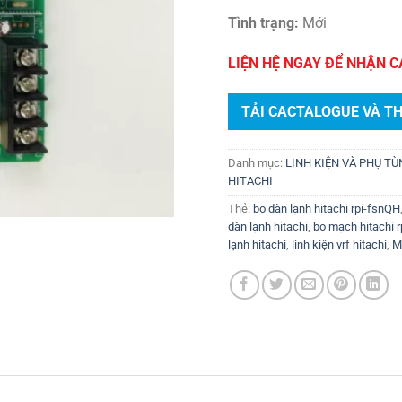
Tình trạng:
Mới
LIỆN HỆ NGAY ĐỂ NHẬN C
TẢI CACTALOGUE VÀ T
Danh mục:
LINH KIỆN VÀ PHỤ T
HITACHI
Thẻ:
bo dàn lạnh hitachi rpi-fsnQH
dàn lạnh hitachi
,
bo mạch hitachi r
lạnh hitachi
,
linh kiện vrf hitachi
,
M