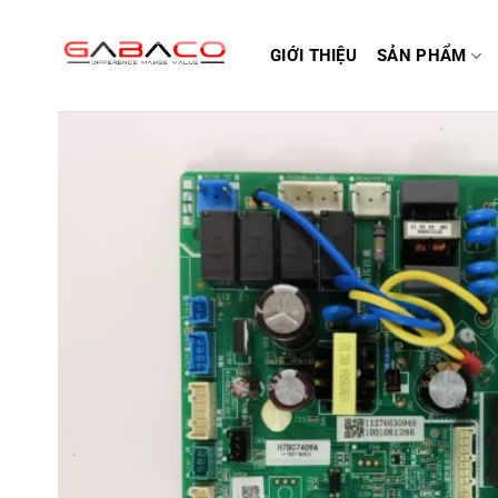
Bỏ
qua
GIỚI THIỆU
SẢN PHẨM
nội
dung