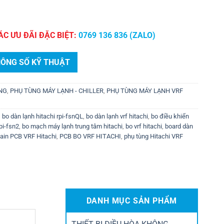
ÁC ƯU ĐÃI ĐẶC BIỆT:
0769 136 836 (ZALO)
HÔNG SỐ KỸ THUẬT
ÙNG
,
PHỤ TÙNG MÁY LẠNH - CHILLER
,
PHỤ TÙNG MÁY LẠNH VRF
,
bo dàn lạnh hitachi rpi-fsnQL
,
bo dàn lạnh vrf hitachi
,
bo điều khiển
pi-fsn2
,
bo mạch máy lạnh trung tâm hitachi
,
bo vrf hitachi
,
board dàn
ain PCB VRF Hitachi
,
PCB BO VRF HITACHI
,
phụ tùng Hitachi VRF
DANH MỤC SẢN PHẨM