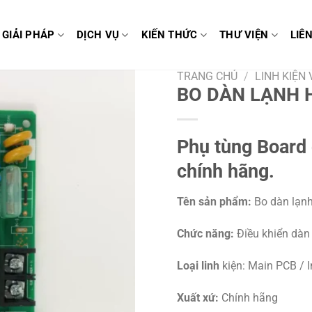
GIẢI PHÁP
DỊCH VỤ
KIẾN THỨC
THƯ VIỆN
LIÊ
TRANG CHỦ
/
LINH KIỆN
BO DÀN LẠNH 
Phụ tùng Boar
chính hãng.
Tên sản phẩm:
Bo dàn lạn
Chức năng:
Điều khiển dàn
Loại linh
kiện: Main PCB / 
Xuất xứ:
Chính hãng