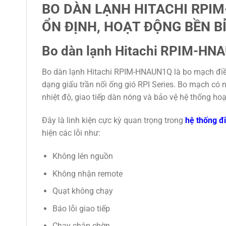
BO DÀN LẠNH HITACHI RPIM
ỔN ĐỊNH, HOẠT ĐỘNG BỀN B
Bo dàn lạnh Hitachi RPIM-HNA
Bo dàn lạnh Hitachi RPIM-HNAUN1Q là bo mạch điề
dạng giấu trần nối ống gió RPI Series. Bo mạch có n
nhiệt độ, giao tiếp dàn nóng và bảo vệ hệ thống ho
Đây là linh kiện cực kỳ quan trọng trong
hệ thống đ
hiện các lỗi như:
Không lên nguồn
Không nhận remote
Quạt không chạy
Báo lỗi giao tiếp
Chạy chập chờn