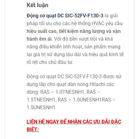
Kết luận
Động cơ quạt DC SIC-52FV-F130-3
là giải
pháp tối ưu cho các hệ thống HVAC yêu cầu
hiệu suất cao, tiết kiệm năng lượng và vận
hành êm ái
. Với độ bền vượt trội và khả
năng điều khiển linh hoạt, sản phẩm mang
lại giá trị sử dụng lâu dài và hiệu quả kinh tế
rõ rệt cho chủ đầu tư.
Động cơ quạt DC SIC-52FV-F130-3 được sử
dụng lắp cho quạt dàn nóng Hitachi các
dòng: RAS – 1.0TNESNH1, RAS –
1.5TNESNH1, RAS – 1.0UNESNH1RAS –
1.5UNESNH1
LIỆN HỆ NGAY ĐỂ NHẬN CÁC ƯU ĐÃI ĐẶC
BIỆT: