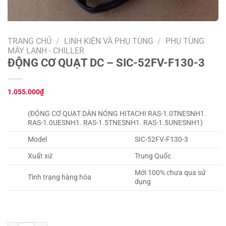
TRANG CHỦ
/
LINH KIỆN VÀ PHỤ TÙNG
/
PHỤ TÙNG
MÁY LẠNH - CHILLER
ĐỘNG CƠ QUẠT DC – SIC-52FV-F130-3
1.055.000
₫
(ĐỘNG CƠ QUẠT DÀN NÓNG HITACHI RAS-1.0TNESNH1.
RAS-1.0UESNH1. RAS-1.5TNESNH1. RAS-1.5UNESNH1)
Model
SIC-52FV-F130-3
Xuất xứ
Trung Quốc
Mới 100% chưa qua sử
Tình trạng hàng hóa
dụng