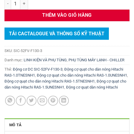
ĐỘNG CƠ QUẠT DC - SIC-52FV-F130-3 số lượng
THÊM VÀO GIỎ HÀNG
TẢI CACTALOGUE VÀ THÔNG SỐ KỸ THUẬT
SKU:
SIC-52FV-F130-3
Danh mục:
LINH KIỆN VÀ PHỤ TÙNG
,
PHỤ TÙNG MÁY LẠNH - CHILLER
Thẻ:
Động cơ DC SIC-52FV-F130-3
,
Động cợ quạt cho dàn nóng Hitachi
RAS-1.0TNESNH1
,
Động cợ quạt cho dàn nóng Hitachi RAS-1.0UNESNH1
,
Động cợ quạt cho dàn nóng Hitachi RAS-1.5TNESNH1
,
Động cợ quạt cho
dàn nóng Hitachi RAS-1.5UNESNH1
,
Động cơ quạt dàn nóng Hitachi
MÔ TẢ