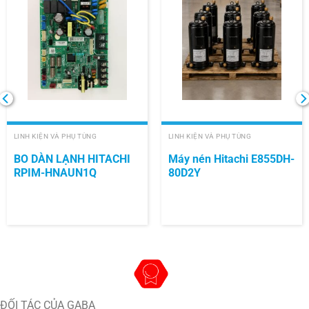
LINH KIỆN VÀ PHỤ TÙNG
LINH KIỆN VÀ PHỤ TÙNG
BO DÀN LẠNH HITACHI
Máy nén Hitachi E855DH-
RPIM-HNAUN1Q
80D2Y
ĐỐI TÁC CỦA GABA