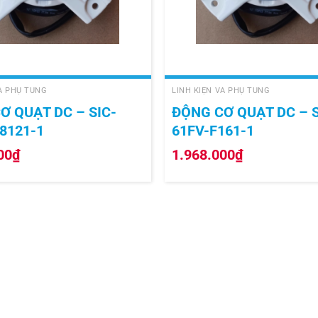
+
VÀ PHỤ TÙNG
LINH KIỆN VÀ PHỤ TÙNG
Ơ QUẠT DC – SIC-
ĐỘNG CƠ QUẠT DC – S
8121-1
61FV-F161-1
00
₫
1.968.000
₫