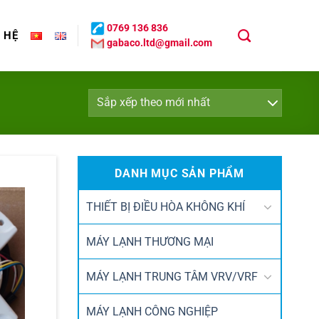
0769 136 836
N HỆ
gabaco.ltd@gmail.com
DANH MỤC SẢN PHẨM
THIẾT BỊ ĐIỀU HÒA KHÔNG KHÍ
MÁY LẠNH THƯƠNG MẠI
MÁY LẠNH TRUNG TÂM VRV/VRF
MÁY LẠNH CÔNG NGHIỆP