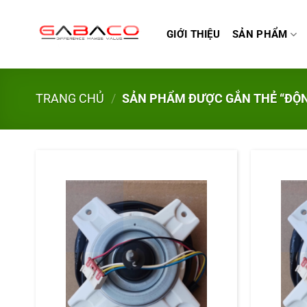
Bỏ
qua
GIỚI THIỆU
SẢN PHẨM
nội
dung
TRANG CHỦ
/
SẢN PHẨM ĐƯỢC GẮN THẺ “ĐỘN