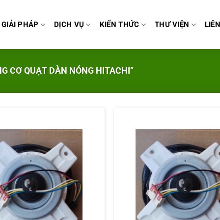
GIẢI PHÁP
DỊCH VỤ
KIẾN THỨC
THƯ VIỆN
LIÊ
G CƠ QUẠT DÀN NÓNG HITACHI”