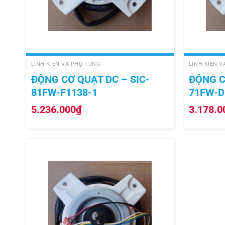
+
+
LINH KIỆN VÀ PHỤ TÙNG
LINH KIỆN 
ĐỘNG CƠ QUẠT DC – SIC-
ĐỘNG C
81FW-F1138-1
71FW-D
5.236.000
₫
3.178.0