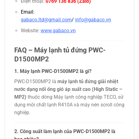
Điện thoại:
0769 136 836
(Zalo)
Email:
gabaco.ltd@gmail.com
/
info@gabaco.vn
Website:
www.gabaco.vn
FAQ – Máy lạnh tủ đứng PWC-
D1500MP2
1. Máy lạnh PWC-D1500MP2 là gì?
PWC-D1500MP2 là
máy lạnh tủ đứng giải nhiệt
nước dạng nối ống gió áp suất cao (High Static –
MP2)
thuộc dòng
Máy lạnh công nghiệp TECO
, sử
dụng môi chất lạnh R410A và máy nén scroll công
nghiệp.
2. Công suất làm lạnh của PWC-D1500MP2 là