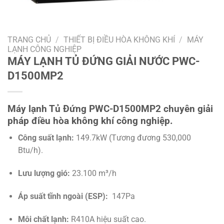
TRANG CHỦ
/
THIẾT BỊ ĐIỀU HÒA KHÔNG KHÍ
/
MÁY
LẠNH CÔNG NGHIỆP
MÁY LẠNH TỦ ĐỨNG GIẢI NƯỚC PWC-
D1500MP2
Máy lạnh Tủ Đứng
PWC-D1500MP2
chuyên giải
pháp điều hòa không khí công nghiệp.
Công suất lạnh:
149.7kW
(Tương đương 530,000
Btu/h).
Lưu lượng gió:
23.100 m³/h
Áp suất tĩnh ngoài (ESP):
147Pa
Môi chất lạnh:
R410A hiệu suất cao.