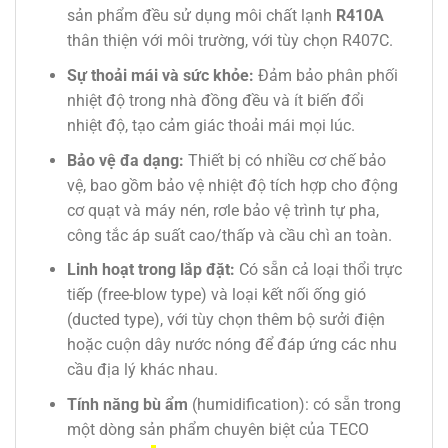
sản phẩm đều sử dụng môi chất lạnh
R410A
thân thiện với môi trường, với tùy chọn R407C.
Sự thoải mái và sức khỏe:
Đảm bảo phân phối
nhiệt độ trong nhà đồng đều và ít biến đổi
nhiệt độ, tạo cảm giác thoải mái mọi lúc.
Bảo vệ đa dạng:
Thiết bị có nhiều cơ chế bảo
vệ, bao gồm bảo vệ nhiệt độ tích hợp cho động
cơ quạt và máy nén, rơle bảo vệ trình tự pha,
công tắc áp suất cao/thấp và cầu chì an toàn.
Linh hoạt trong lắp đặt:
Có sẵn cả loại thổi trực
tiếp (free-blow type) và loại kết nối ống gió
(ducted type), với tùy chọn thêm bộ sưởi điện
hoặc cuộn dây nước nóng để đáp ứng các nhu
cầu địa lý khác nhau.
Tính năng bù ẩm
(humidification): có sẵn trong
một dòng sản phẩm chuyên biệt của TECO