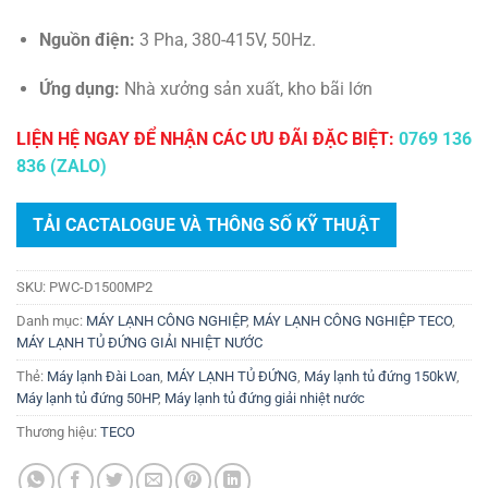
Nguồn điện:
3 Pha, 380-415V, 50Hz.
Ứng dụng:
Nhà xưởng sản xuất, kho bãi lớn
LIỆN HỆ NGAY ĐỂ NHẬN CÁC ƯU ĐÃI ĐẶC BIỆT:
0769 136
836 (ZALO)
TẢI CACTALOGUE VÀ THÔNG SỐ KỸ THUẬT
SKU:
PWC-D1500MP2
Danh mục:
MÁY LẠNH CÔNG NGHIỆP
,
MÁY LẠNH CÔNG NGHIỆP TECO
,
MÁY LẠNH TỦ ĐỨNG GIẢI NHIỆT NƯỚC
Thẻ:
Máy lạnh Đài Loan
,
MÁY LẠNH TỦ ĐỨNG
,
Máy lạnh tủ đứng 150kW
,
Máy lạnh tủ đứng 50HP
,
Máy lạnh tủ đứng giải nhiệt nước
Thương hiệu:
TECO