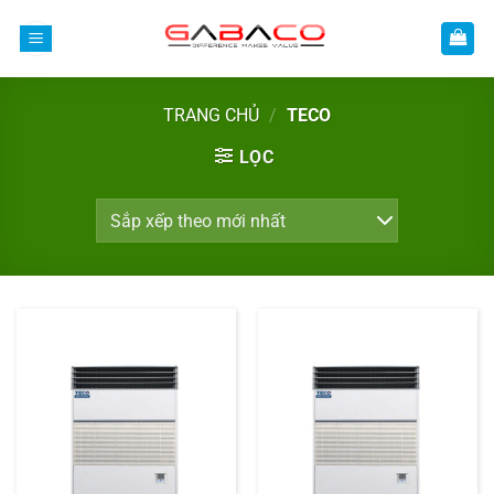
Bỏ
qua
nội
dung
TRANG CHỦ
/
TECO
LỌC