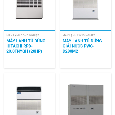
MÁY LẠNH CÔNG NGHIỆP
MÁY LẠNH CÔNG NGHIỆP
MÁY LẠNH TỦ DỨNG
MÁY LẠNH TỦ ĐỨNG
HITACHI RPD-
GIẢI NƯỚC PWC-
20.0FNYQH (20HP)
D280M2