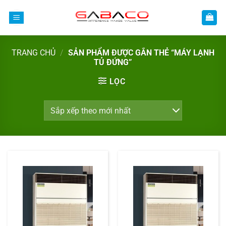
Bỏ
qua
nội
dung
TRANG CHỦ
/
SẢN PHẨM ĐƯỢC GẮN THẺ “MÁY LẠNH
TỦ ĐỨNG”
LỌC