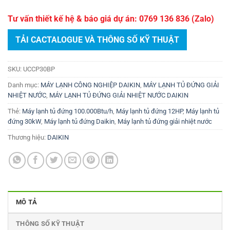
Tư vấn thiết kế hệ & báo giá dự án: 0769 136 836 (Zalo)
TẢI CACTALOGUE VÀ THÔNG SỐ KỸ THUẬT
SKU:
UCCP30BP
Danh mục:
MÁY LẠNH CÔNG NGHIỆP DAIKIN
,
MÁY LẠNH TỦ ĐỨNG GIẢI
NHIỆT NƯỚC
,
MÁY LẠNH TỦ ĐỨNG GIẢI NHIỆT NƯỚC DAIKIN
Thẻ:
Máy lạnh tủ đứng 100.000Btu/h
,
Máy lạnh tủ đứng 12HP
,
Máy lạnh tủ
đứng 30kW
,
Máy lạnh tủ đứng Daikin
,
Máy lạnh tủ đứng giải nhiệt nước
Thương hiệu:
DAIKIN
MÔ TẢ
THÔNG SỐ KỸ THUẬT