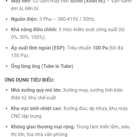
Máy nén:
02 cụm máy nén
Scroll (Xoắn ốc)
– Vận hành
êm ái, bền bỉ.
Nguồn điện:
3 Pha – 380-415V / 50Hz.
Khả năng điều chỉnh:
3 mức kiểm soát công suất (từ
0%, 50%, 100%).
Áp suất tĩnh ngoài (ESP):
Tiêu chuẩn
100 Pa
(tối đa
150 Pa).
Ống lòng ống (Tube in Tube)
ỨNG DỤNG TIÊU BIỂU:
Nhà xưởng quy mô lớn:
Xưởng may, xưởng linh kiện
điện tử, khu chế xuất.
Khu vực sinh nhiệt cao:
Xưởng đúc, ép nhựa, khu máy
CNC tập trung.
Không gian thương mại rộng:
Trung tâm triển lãm, siêu
thị lớn, tòa nhà văn phòng.