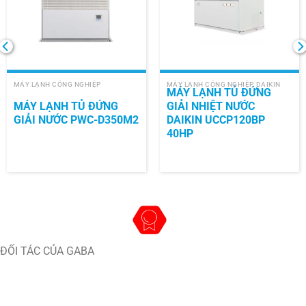
MÁY LẠNH CÔNG NGHIỆP
MÁY LẠNH CÔNG NGHIỆP DAIKIN
MÁY LẠNH TỦ ĐỨNG
MÁY LẠNH TỦ ĐỨNG
GIẢI NHIỆT NƯỚC
GIẢI NƯỚC PWC-D350M2
DAIKIN UCCP120BP
40HP
ĐỐI TÁC CỦA GABA