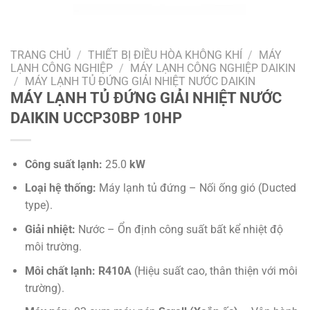
TRANG CHỦ
/
THIẾT BỊ ĐIỀU HÒA KHÔNG KHÍ
/
MÁY
LẠNH CÔNG NGHIỆP
/
MÁY LẠNH CÔNG NGHIỆP DAIKIN
/
MÁY LẠNH TỦ ĐỨNG GIẢI NHIỆT NƯỚC DAIKIN
MÁY LẠNH TỦ ĐỨNG GIẢI NHIỆT NƯỚC
DAIKIN UCCP30BP 10HP
Công suất lạnh:
25.0
kW
Loại hệ thống:
Máy lạnh tủ đứng – Nối ống gió (Ducted
type).
Giải nhiệt:
Nước – Ổn định công suất bất kể nhiệt độ
môi trường.
Môi chất lạnh:
R410A
(Hiệu suất cao, thân thiện với môi
trường).