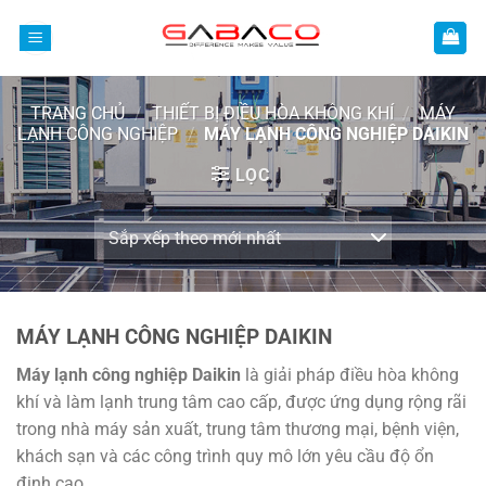
Bỏ
qua
nội
dung
TRANG CHỦ
/
THIẾT BỊ ĐIỀU HÒA KHÔNG KHÍ
/
MÁY
LẠNH CÔNG NGHIỆP
/
MÁY LẠNH CÔNG NGHIỆP DAIKIN
LỌC
MÁY LẠNH CÔNG NGHIỆP DAIKIN
Máy lạnh công nghiệp Daikin
là giải pháp điều hòa không
khí và làm lạnh trung tâm cao cấp, được ứng dụng rộng rãi
trong nhà máy sản xuất, trung tâm thương mại, bệnh viện,
khách sạn và các công trình quy mô lớn yêu cầu độ ổn
định cao.