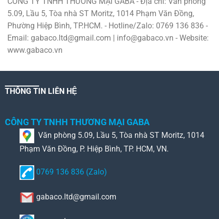
CÔNG TY TNHH THƯƠNG MẠI GABA - Địa chỉ: Văn phòng
5.09, Lầu 5, Tòa nhà ST Moritz, 1014 Phạm Văn Đồng,
Phường Hiệp Bình, TP.HCM. - Hotline/Zalo: 0769 136 836 -
Email: gabaco.ltd@gmail.com | info@gabaco.vn - Website:
www.gabaco.vn
THÔNG TIN LIÊN HỆ
CÔNG TY TNHH THƯƠNG MẠI GABA
Văn phòng 5.09, Lầu 5, Tòa nhà ST Moritz, 1014
Phạm Văn Đồng, P. Hiệp Bình, TP. HCM, VN.
0769 136 836 (Zalo)
gabaco.ltd@gmail.com