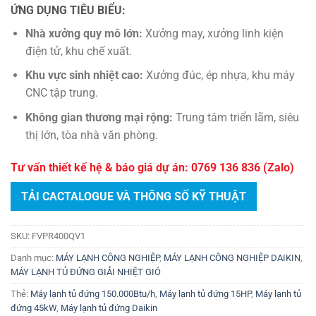
ỨNG DỤNG TIÊU BIỂU:
Nhà xưởng quy mô lớn:
Xưởng may, xưởng linh kiện
điện tử, khu chế xuất.
Khu vực sinh nhiệt cao:
Xưởng đúc, ép nhựa, khu máy
CNC tập trung.
Không gian thương mại rộng:
Trung tâm triển lãm, siêu
thị lớn, tòa nhà văn phòng.
Tư vấn thiết kế hệ & báo giá dự án: 0769 136 836 (Zalo)
TẢI CACTALOGUE VÀ THÔNG SỐ KỸ THUẬT
SKU:
FVPR400QV1
Danh mục:
MÁY LẠNH CÔNG NGHIỆP
,
MÁY LẠNH CÔNG NGHIỆP DAIKIN
,
MÁY LẠNH TỦ ĐỨNG GIẢI NHIỆT GIÓ
Thẻ:
Máy lạnh tủ đứng 150.000Btu/h
,
Máy lạnh tủ đứng 15HP
,
Máy lạnh tủ
đứng 45kW
,
Máy lạnh tủ đứng Daikin