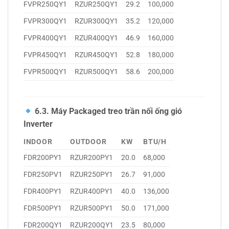
FVPR250QY1
RZUR250QY1
29.2
100,000
FVPR300QY1
RZUR300QY1
35.2
120,000
FVPR400QY1
RZUR400QY1
46.9
160,000
FVPR450QY1
RZUR450QY1
52.8
180,000
FVPR500QY1
RZUR500QY1
58.6
200,000
6.3. Máy Packaged treo trần nối ống gió
Inverter
INDOOR
OUTDOOR
KW
BTU/H
FDR200PY1
RZUR200PY1
20.0
68,000
FDR250PV1
RZUR250PY1
26.7
91,000
FDR400PY1
RZUR400PY1
40.0
136,000
FDR500PY1
RZUR500PY1
50.0
171,000
FDR200QY1
RZUR200QY1
23.5
80,000