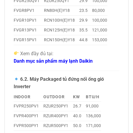
FVGR250QV1
RZUR250QY1
29.9
100,000
FVGR8PV1
RN80H(E)Y18
23.5
80,000
FVGR10PV1
RCN100H(E)Y18
29.9
100,000
FVGR13PV1
RCN125H(E)Y18
35.5
121,000
FVGR15PV1
RCN150H(E)Y18
44.8
153,000
Xem đầy đủ tại:
Danh mục sản phẩm máy lạnh Daikin
6.2. Máy Packaged tủ đứng nối ống gió
Inverter
INDOOR
OUTDOOR
KW
BTU/H
FVPR250PV1
RZUR250PY1
26.7
91,000
FVPR400PY1
RZUR400PY1
40.0
136,000
FVPR500PY1
RZUR500PY1
50.0
171,000