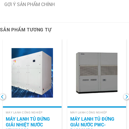
GỢI Ý SẢN PHẨM CHÍNH
SẢN PHẨM TƯƠNG TỰ
MÁY LẠNH CÔNG NGHIỆP
MÁY LẠNH CÔNG NGHIỆP
MÁY LẠNH TỦ ĐỨNG
MÁY LẠNH TỦ ĐỨNG
GIẢI NHIỆT NƯỚC
GIẢI NƯỚC PWC-