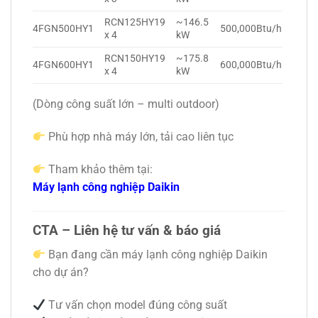
RCN125HY19
~146.5
4FGN500HY1
500,000Btu/h
x 4
kW
RCN150HY19
~175.8
4FGN600HY1
600,000Btu/h
x 4
kW
(Dòng công suất lớn – multi outdoor)
Phù hợp nhà máy lớn, tải cao liên tục
Tham khảo thêm tại:
Máy lạnh công nghiệp Daikin
CTA – Liên hệ tư vấn & báo giá
Bạn đang cần máy lạnh công nghiệp Daikin
cho dự án?
Tư vấn chọn model đúng công suất