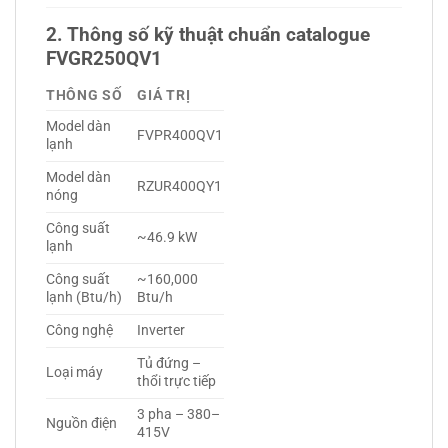
2. Thông số kỹ thuật chuẩn catalogue
FVGR250QV1
THÔNG SỐ
GIÁ TRỊ
Model dàn
FVPR400QV1
lạnh
Model dàn
RZUR400QY1
nóng
Công suất
~46.9 kW
lạnh
Công suất
~160,000
lạnh (Btu/h)
Btu/h
Công nghệ
Inverter
Tủ đứng –
Loại máy
thổi trực tiếp
3 pha – 380–
Nguồn điện
415V