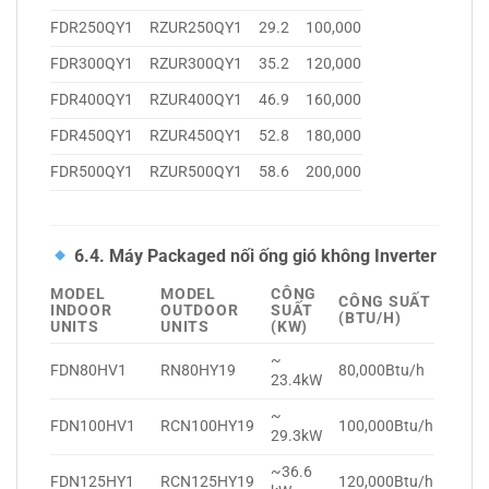
FDR250QY1
RZUR250QY1
29.2
100,000
FDR300QY1
RZUR300QY1
35.2
120,000
FDR400QY1
RZUR400QY1
46.9
160,000
FDR450QY1
RZUR450QY1
52.8
180,000
FDR500QY1
RZUR500QY1
58.6
200,000
6.4. Máy Packaged nối ống gió không Inverter
MODEL
MODEL
CÔNG
CÔNG SUẤT
INDOOR
OUTDOOR
SUẤT
(BTU/H)
UNITS
UNITS
(KW)
~
FDN80HV1
RN80HY19
80,000Btu/h
23.4kW
~
FDN100HV1
RCN100HY19
100,000Btu/h
29.3kW
~36.6
FDN125HY1
RCN125HY19
120,000Btu/h