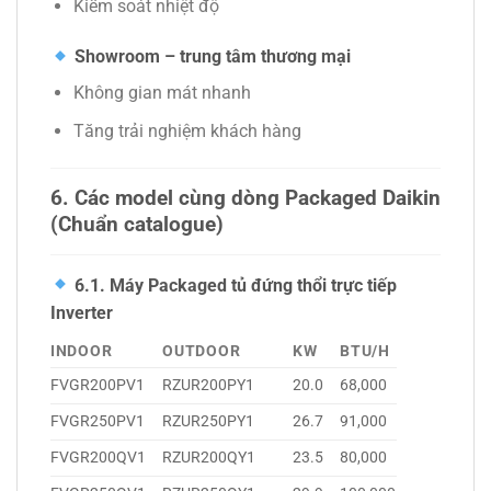
Kiểm soát nhiệt độ
Showroom – trung tâm thương mại
Không gian mát nhanh
Tăng trải nghiệm khách hàng
6. Các model cùng dòng Packaged Daikin
(Chuẩn catalogue)
6.1. Máy Packaged tủ đứng thổi trực tiếp
Inverter
INDOOR
OUTDOOR
KW
BTU/H
FVGR200PV1
RZUR200PY1
20.0
68,000
FVGR250PV1
RZUR250PY1
26.7
91,000
FVGR200QV1
RZUR200QY1
23.5
80,000