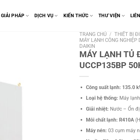
GIẢI PHÁP
DỊCH VỤ
KIẾN THỨC
THƯ VIỆN
LIÊ
TRANG CHỦ
/
THIẾT BỊ 
MÁY LẠNH CÔNG NGHIỆP 
DAIKIN
MÁY LẠNH TỦ Đ
UCCP135BP 50
Công suất lạnh:
135.0 
Loại hệ thống:
Máy lạnh 
Giải nhiệt:
Nước – Ổn địn
Môi chất lạnh:
R410A
(H
Máy nén:
03 cụm máy 