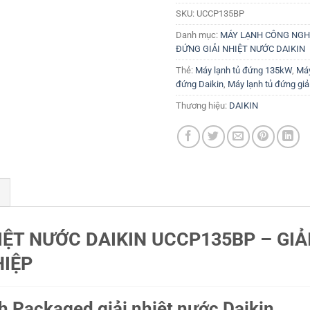
SKU:
UCCP135BP
Danh mục:
MÁY LẠNH CÔNG NGHI
ĐỨNG GIẢI NHIỆT NƯỚC DAIKIN
Thẻ:
Máy lạnh tủ đứng 135kW
,
Máy
đứng Daikin
,
Máy lạnh tủ đứng giả
Thương hiệu:
DAIKIN
ỆT NƯỚC DAIKIN UCCP135BP – GIẢ
HIỆP
h Packaged giải nhiệt nước Daikin