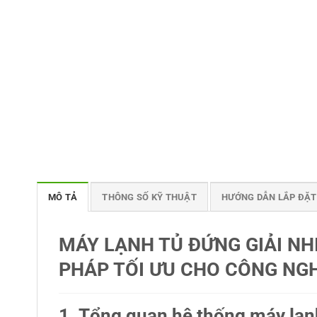
MÔ TẢ
THÔNG SỐ KỸ THUẬT
HƯỚNG DẪN LẮP ĐẶT
MÁY LẠNH TỦ ĐỨNG GIẢI NHI
PHÁP TỐI ƯU CHO CÔNG NG
1. Tổng quan hệ thống máy lạn