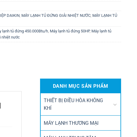
ỆP DAIKIN
,
MÁY LẠNH TỦ ĐỨNG GIẢI NHIỆT NƯỚC
,
MÁY LẠNH TỦ
 lạnh tủ đứng 450.000Btu/h
,
Máy lạnh tủ đứng 50HP
,
Máy lạnh tủ
i nhiệt nước
DANH MỤC SẢN PHẨM
THIẾT BỊ ĐIỀU HÒA KHÔNG
I
KHÍ
MÁY LẠNH THƯƠNG MẠI