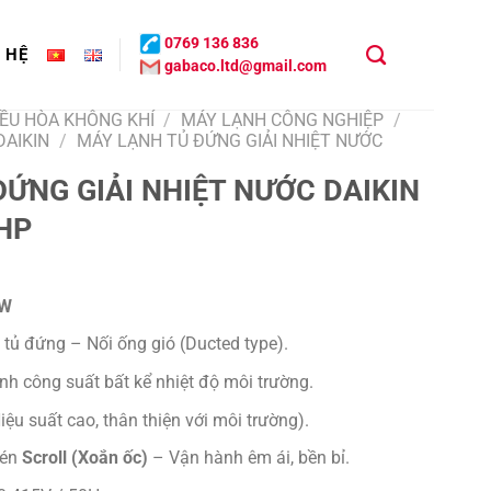
0769 136 836
N HỆ
gabaco.ltd@gmail.com
ĐIỀU HÒA KHÔNG KHÍ
/
MÁY LẠNH CÔNG NGHIỆP
/
DAIKIN
/
MÁY LẠNH TỦ ĐỨNG GIẢI NHIỆT NƯỚC
ỨNG GIẢI NHIỆT NƯỚC DAIKIN
HP
kW
tủ đứng – Nối ống gió (Ducted type).
h công suất bất kể nhiệt độ môi trường.
iệu suất cao, thân thiện với môi trường).
nén
Scroll (Xoắn ốc)
– Vận hành êm ái, bền bỉ.