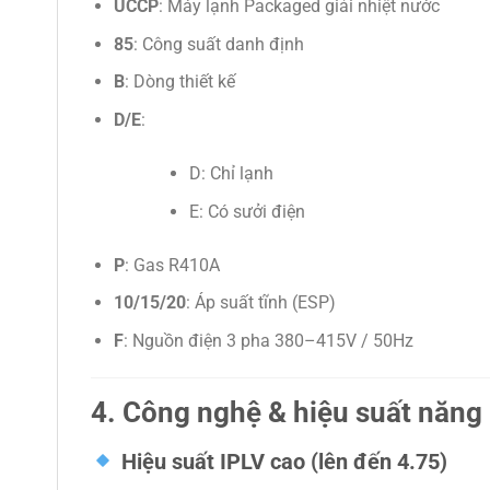
UCCP
: Máy lạnh Packaged giải nhiệt nước
85
: Công suất danh định
B
: Dòng thiết kế
D/E
:
D: Chỉ lạnh
E: Có sưởi điện
P
: Gas R410A
10/15/20
: Áp suất tĩnh (ESP)
F
: Nguồn điện 3 pha 380–415V / 50Hz
4. Công nghệ & hiệu suất năng 
Hiệu suất IPLV cao (lên đến 4.75)