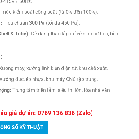
0-415V / 50Hz.
 mức kiểm soát công suất (từ 0% đến 100%).
:
Tiêu chuẩn
300 Pa
(tối đa 450 Pa).
hell & Tube):
Dễ dàng tháo lắp để vệ sinh cơ học, bền
:
Xưởng may, xưởng linh kiện điện tử, khu chế xuất.
Xưởng đúc, ép nhựa, khu máy CNC tập trung.
rộng:
Trung tâm triển lãm, siêu thị lớn, tòa nhà văn
báo giá dự án: 0769 136 836 (Zalo)
HÔNG SỐ KỸ THUẬT