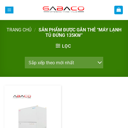
Bỏ
qua
nội
dung
TRANG CHỦ
/
SẢN PHẨM ĐƯỢC GẮN THẺ “MÁY LẠNH
TỦ ĐỨNG 135KW”
LỌC