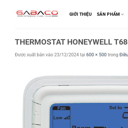
Bỏ
qua
GIỚI THIỆU
SẢN PHẨM
nội
dung
THERMOSTAT HONEYWELL T6
Được xuất bản vào
23/12/2024
tại
600 × 500
trong
Điề