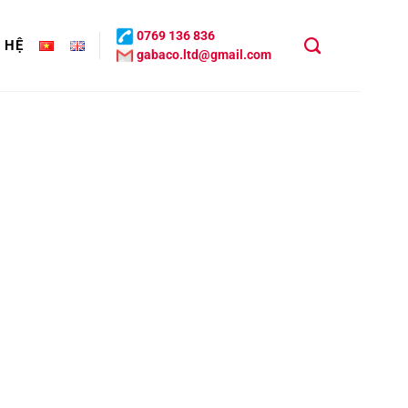
0769 136 836
N HỆ
gabaco.ltd@gmail.com