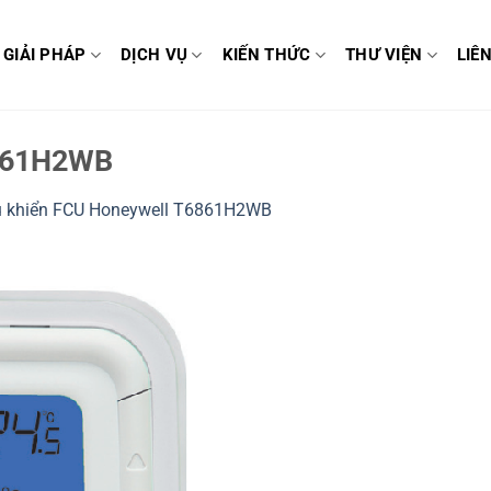
GIẢI PHÁP
DỊCH VỤ
KIẾN THỨC
THƯ VIỆN
LIÊ
861H2WB
u khiển FCU Honeywell T6861H2WB