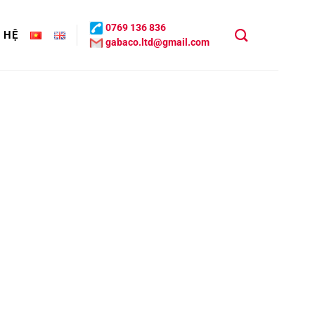
0769 136 836
N HỆ
gabaco.ltd@gmail.com