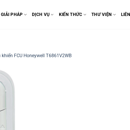
GIẢI PHÁP
DỊCH VỤ
KIẾN THỨC
THƯ VIỆN
LIÊ
u khiển FCU Honeywell T6861V2WB