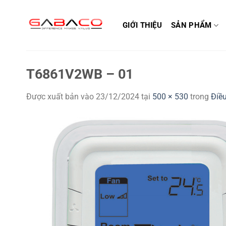
Bỏ
qua
GIỚI THIỆU
SẢN PHẨM
nội
dung
T6861V2WB – 01
Được xuất bản vào
23/12/2024
tại
500 × 530
trong
Điề